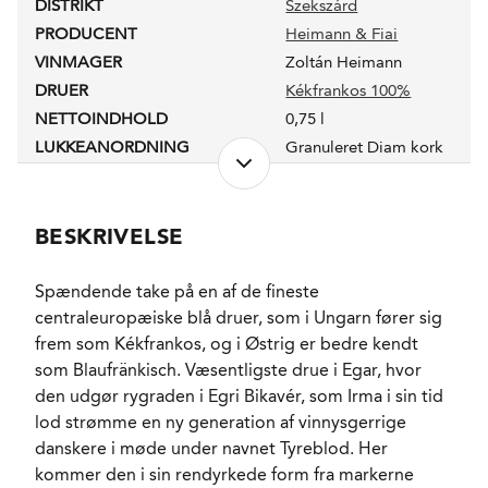
DISTRIKT
Szekszárd
PRODUCENT
Heimann & Fiai
VINMAGER
Zoltán Heimann
DRUER
Kékfrankos 100%
NETTOINDHOLD
0,75 l
LUKKEANORDNING
Granuleret Diam kork
PRODUKTIONSFORM
Under konvertering til
økologi
ALKOHOLPROCENT
12,4 %
BESKRIVELSE
RESTSUKKER
1,5 g/l
FADLAGRET
Ja
Spændende take på en af de fineste
LAGRING
8 måneder i en
centraleuropæiske blå druer, som i Ungarn fører sig
blanding af brugte
frem som Kékfrankos, og i Østrig er bedre kendt
ungarske fade, amfora
og små koniske
som Blaufränkisch. Væsentligste drue i Egar, hvor
betontanke.
den udgør rygraden i Egri Bikavér, som Irma i sin tid
FORVENTET HOLDBARHED
3-5 år fra høståret.
lod strømme en ny generation af vinnysgerrige
SERVERINGS-TEMPERATUR
14 - 16°C
danskere i møde under navnet Tyreblod. Her
EMBALLAGETYPE
Flaske (75 cl)
kommer den i sin rendyrkede form fra markerne