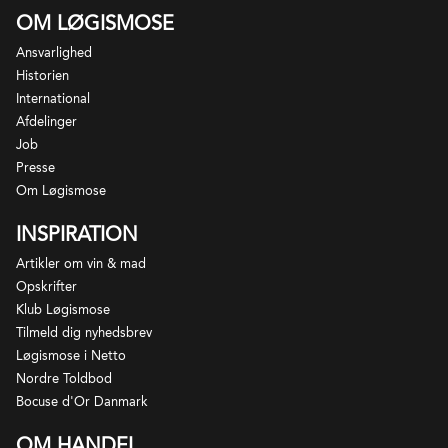
med kun en behersket "forsikring" med svovl.
OM LØGISMOSE
Ansvarlighed
Som det forstås er dette en vin fremstillet med
Historien
såkaldt lav intervention, og så behersket anvendelse
International
af svovl, at vi nærmer vi os naturvinsfamilien, taler vi i
Afdelinger
Løgismose - ligesom mange andre - om, hvor
Job
"Funky" oplevelsen er. Det er et udtryk for, hvor vidt
Presse
vinene smagsmæssigt adskiller sig fra konventionelt
Om Løgismose
producerede vine, og for at forventningsafstemme
og gøre det lidt nemmere at navigere i dette
INSPIRATION
spændende univers har vi valgt at graduere
Artikler om vin & mad
oplevelsen på en skala fra 1 til 4:
Opskrifter
Klub Løgismose
Tilmeld dig nyhedsbrev
Løgismose i Netto
Familien Heimann kommer oprindeligt fra Tyskland,
Nordre Toldbod
Forvent diskrete naturvinskarakteristika.
men har i flere generationer produceret vin i Ungarn.
Bocuse d'Or Danmark
Men det var i det små og til lokalt konsum. Efter
OM HANDEL
Jerntæppets fald og ovenpå afslutningen af