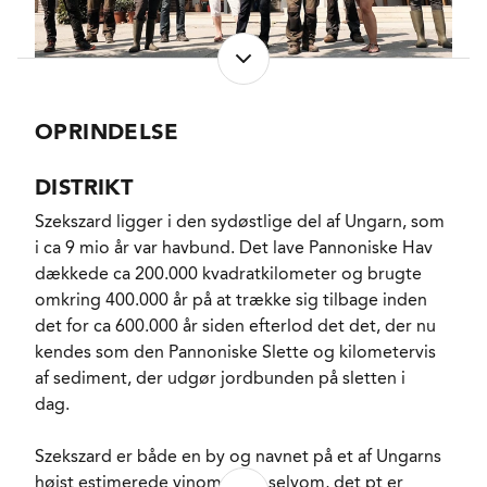
druesorter, som var familiens bread and butter, har
han sammen med sin søn Zoli etableret en lille
planteskole med flere end 50 forskellige kloner af de
2 druesorter hentet fra op til 100 år gamle vinstokke
rundt omkring i Ungarn, Østrig og Tyskland.
OPRINDELSE
Dette arbejde har ledt frem til 6-8 kloner som far og
DISTRIKT
søn i særlig grad tror på kan eksponere det særlige
Szekszard ligger i den sydøstlige del af Ungarn, som
terroir på denne del af den Pannoniske Slette og det
i ca 9 mio år var havbund. Det lave Pannoniske Hav
ledte, efter at Zoli Heimann havde skrevet speciale
dækkede ca 200.000 kvadratkilometer og brugte
om druerne på landsbrugskolen i Geisenheim, til
omkring 400.000 år på at trække sig tilbage inden
etableringen af Heimann & Fiai (Heimann & sønner).
det for ca 600.000 år siden efterlod det det, der nu
kendes som den Pannoniske Slette og kilometervis
Det handler om at producere de bedste og mest
af sediment, der udgør jordbunden på sletten i
originale Kadarka og Kekfrankos vine i Ungarn, og
dag.
Zoltan Heimann er fortrøstningsfuld selvom han er
klar over, at så høje mål ikke indfries på et år eller to
:
Szekszard er både en by og navnet på et af Ungarns
"Vi har arbejdet med vin i vores familien i 11
højst estimerede vinområder selvom, det pt er