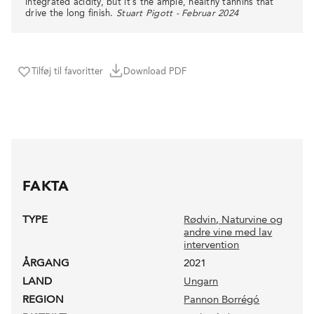
integrated acidity, but it’s the ample, healthy tannins that
drive the long finish.
Stuart Pigott - Februar 2024
Tilføj til favoritter
Download PDF
FAKTA
TYPE
Rødvin
, Naturvine og
andre vine med lav
intervention
ÅRGANG
2021
LAND
Ungarn
REGION
Pannon Borrégó