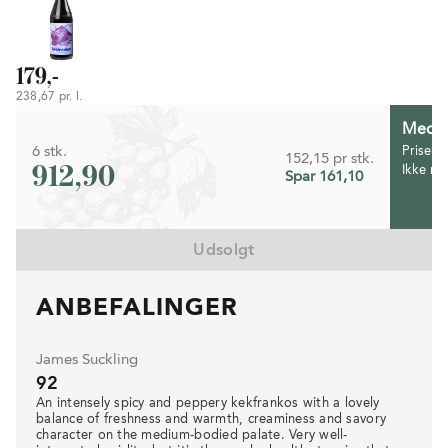
179,-
238,67 pr. l.
Medlem
6 stk.
Prisen 
152,15 pr stk.
912,90
Ikke m
Spar 161,10
Udsolgt
ANBEFALINGER
James Suckling
92
An intensely spicy and peppery kekfrankos with a lovely
balance of freshness and warmth, creaminess and savory
character on the medium-bodied palate. Very well-