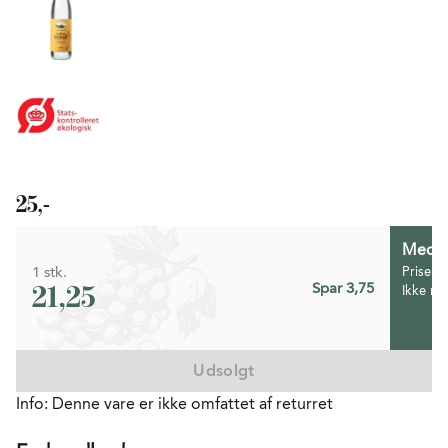
25,-
Medlem
1 stk.
Prisen 
21,25
Spar 3,75
Ikke m
Udsolgt
Info: Denne vare er ikke omfattet af returret