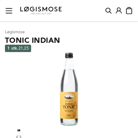
Løgismose
TONIC INDIAN
1 stk.
21,25