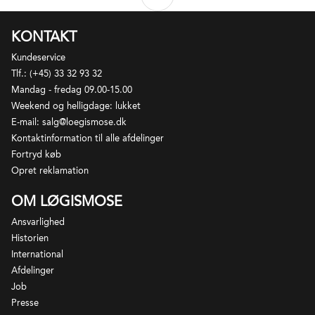
KULHYDRATER
7 g
HERAF SUKKERARTER
7 g
KONTAKT
PROTEIN
0,5 g
Kundeservice
SALT
<0,01 g
Tlf.: (+45) 33 32 93 32
Mandag - fredag 09.00-15.00
Weekend og helligdage: lukket
E-mail: salg@loegismose.dk
Kontaktinformation til alle afdelinger
Fortryd køb
Opret reklamation
OM LØGISMOSE
Ansvarlighed
Historien
International
Afdelinger
Job
Presse