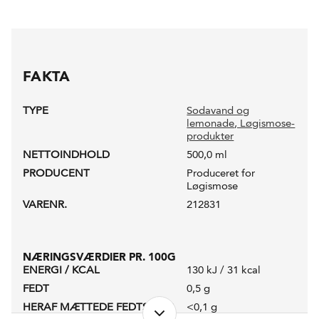
FAKTA
TYPE
Sodavand og
lemonade
, Løgismose-
produkter
NETTOINDHOLD
500,0 ml
PRODUCENT
Produceret for
Løgismose
VARENR.
212831
NÆRINGSVÆRDIER PR. 100G
ENERGI / KCAL
130 kJ / 31 kcal
FEDT
0,5 g
HERAF MÆTTEDE FEDTSYRER
<0,1 g