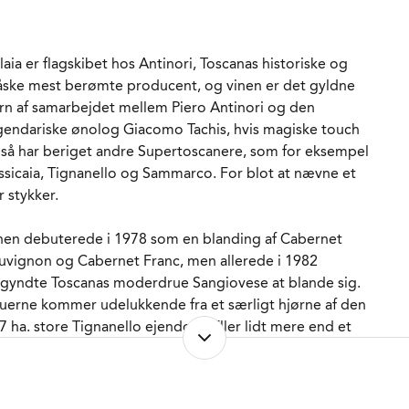
STSUKKER
1,5 g/l
ADLAGRET
Ja
AGRING
Først 10 måneder på nye
laia er flagskibet hos Antinori, Toscanas historiske og
franske fade. Derpå
ske mest berømte producent, og vinen er det gyldne
blanding af de
rn af samarbejdet mellem Piero Antinori og den
forskellige lots fulgt af 8
måneder på nye og
gendariske ønolog Giacomo Tachis, hvis magiske touch
brugte fade.
så har beriget andre Supertoscanere, som for eksempel
ORVENTET HOLDBARHED
20-25 år fra høståret.
ssicaia, Tignanello og Sammarco. For blot at nævne et
RVERINGS-TEMPERATUR
15 - 17°C
r stykker.
MBALLAGETYPE
Flaske (75 cl)
NE WINE
nen debuterede i 1978 som en blanding af Cabernet
Ja
uvignon og Cabernet Franc, men allerede i 1982
RENR.
222833
gyndte Toscanas moderdrue Sangiovese at blande sig.
uerne kommer udelukkende fra et særligt hjørne af den
7 ha. store Tignanello ejendom. Eller lidt mere end et
ørne, for efterhånden som vinen fik
rdensomspændende succes er arealet, der adles til
laia, vokset til mere end 20 ha.