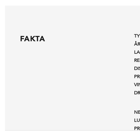
TY
FAKTA
Å
L
R
DI
P
V
D
N
L
P
A