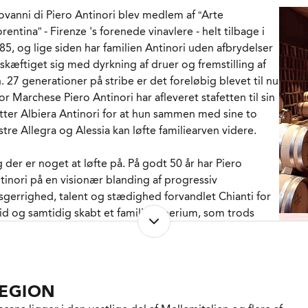
ovanni di Piero Antinori blev medlem af “Arte
starten var vinen et eksperiment, som kun blev
orentina” - Firenze 's forenede vinavlere - helt tilbage i
sponeret på hjemmemarkedet i årene efter Antinori
85, og lige siden har familien Antinori uden afbrydelser
miliens brud med Sassicaia, men siden er vinen vokset
skæftiget sig med dyrkning af druer og fremstilling af
de i kvalitet og kvantitet, og i dag er den en af de mest
n. 27 generationer på stribe er det foreløbig blevet til nu
bejlede italienske vine. Et gevinstgivende nummer på
or Marchese Piero Antinori har afleveret stafetten til sin
n internationale fine wine scene og beundret af
tter Albiera Antinori for at hun sammen med sine to
verdens vinentusiaster.
stre Allegra og Alessia kan løfte familiearven videre.
r i 2019-årgangen får Sangiovese for 34. gang får lov til
 der er noget at løfte på. På godt 50 år har Piero
 snige sig op på 20%. Manuel høst i den sidste uge af
tinori på en visionær blanding af progressiv
ptember for Sangioveses og Cabernet Francs
sgerrighed, talent og stædighed forvandlet Chianti for
dkommende og frem til den 14. oktober, hvor de sidste
tid og samtidig skabt et familieimperium, som trods
bernet Sauvignon druer kom i hus. 100% afstilkning og
ldsomt vokseværk på imponerende vis er forblevet
nutiøs sortering inden den individuelle gæring af de 3
nderet på en næsten fundamentalistisk tro på kvalitet.
uesorter i 6.000 liters koniske rustfri ståltanke. Herefter
 måneders modning på nye franske 228 liters fade inden
undstenen blev lagt i 1961 via det legendariske
n endelige cuvée er sammenstukket hvorefter vinen er
EGION
marbejde med den berømte vinkonsulent Giacomo
dnet yderligere 8 måneder i en blanding af nye og