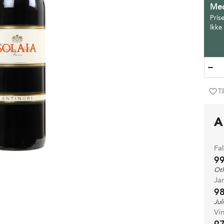
Med
Pris
Ikke
Ti
A
Fa
9
Oth
Ja
9
Jul
Vi