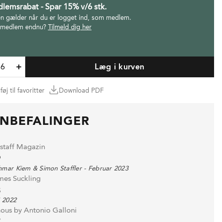
lemsrabat - Spar 15% v/6 stk.
en gælder når du er logget ind, som medlem.
 medlem endnu?
Tilmeld dig her
Læg i kurven
lføj til favoritter
Download PDF
NBEFALINGER
lstaff Magazin
9
mar Kiem & Simon Staffler - Februar 2023
mes Suckling
8
i 2022
nous by Antonio Galloni