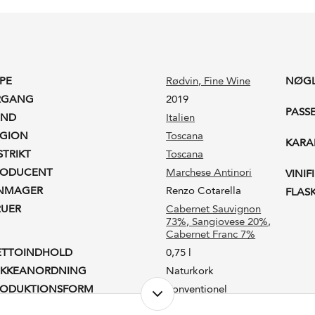
PE
Rødvin
, Fine Wine
NØG
RGANG
2019
PASS
AND
Italien
EGION
Toscana
KARA
STRIKT
Toscana
RODUCENT
Marchese Antinori
VINIF
INMAGER
Renzo Cotarella
FLAS
RUER
Cabernet Sauvignon
73%
, Sangiovese 20%
,
Cabernet Franc 7%
ETTOINDHOLD
0,75 l
UKKEANORDNING
Naturkork
RODUKTIONSFORM
Konventionel
LKOHOLPROCENT
14,0 %