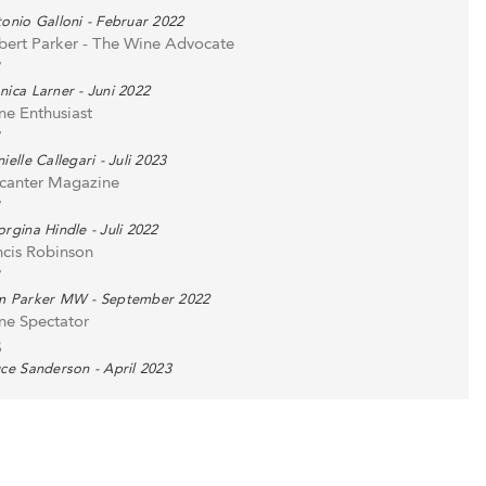
7
onio Galloni - Februar 2022
bert Parker - The Wine Advocate
7
ica Larner - Juni 2022
ne Enthusiast
7
ielle Callegari - Juli 2023
canter Magazine
7
rgina Hindle - Juli 2022
ncis Robinson
7
m Parker MW - September 2022
ne Spectator
8
ce Sanderson - April 2023