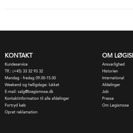
fu
pl
ha
19
Pl
Sa
pa
a 
19
pe
i 
KONTAKT
OM LØGI
19
Kundeservice
Ansvarlighed
Mo
Tlf.: (+45) 33 32 93 32
Historien
Mandag - fredag 09.00-15.00
International
19
Weekend og helligdage: lukket
Afdelinger
Ma
E-mail: salg@loegismose.dk
Job
Bo
Kontaktinformation til alle afdelinger
Presse
vi
Fortryd køb
Om Løgismose
Opret reklamation
19
i 