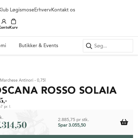
Klub Løgismose
Erhverv
Kontakt os
Konto
Kurv
omi
Butikker & Events
 Marchese Antinori - 0,75l
OSCANA ROSSO SOLAIA
5,-
7 pr. l.
k.
2.885,75 pr stk.
7.314,50
Spar 3.055,50