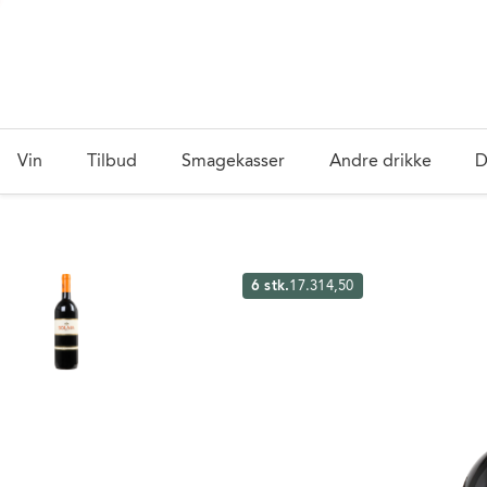
Vin
Tilbud
Smagekasser
Andre drikke
D
6 stk.
17.314,50