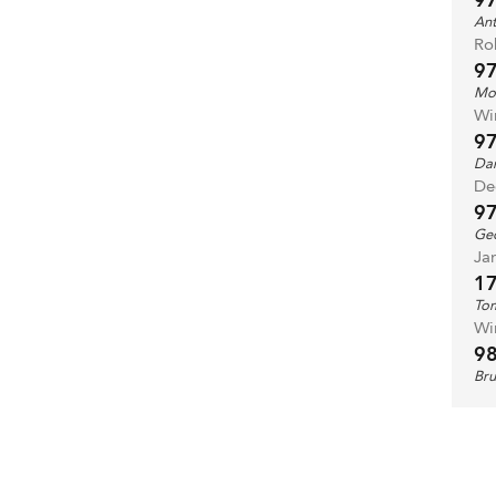
9
Ant
Ro
9
Mon
Wi
9
Dan
De
9
Geo
Ja
1
To
Wi
9
Bru