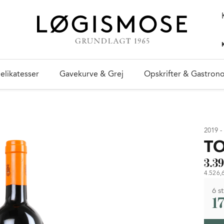
elikatesser
Gavekurve & Grej
Opskrifter & Gastron
2019 -
T
3.39
4.526,6
6 st
1