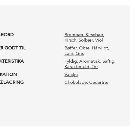
LEORD
Brombær
, Kirsebær
,
Kirsch
, Solbær
, Viol
ER GODT TIL
Bøffer
, Okse
, Hårvildt
,
Lam
, Gris
KTERISTIKA
Fyldig
, Aromatisk
, Saftig
,
Karakterfuld
, Tør
IKATION
Vanilje
KELAGRING
Chokolade
, Cedertræ