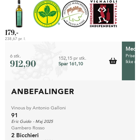
179,-
238,67 pr. l.
Medlem
6 stk.
Prisen 
152,15 pr stk.
912,90
Ikke m
Spar 161,10
ANBEFALINGER
Vinous by Antonio Galloni
91
Eric Guido - Maj 2025
Gambero Rosso
2 Bicchieri