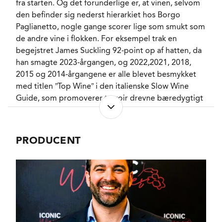
SERVERINGS-TEMPERATUR
7 - 9°C
fra starten. Og det forunderlige er, at vinen, selvom
EMBALLAGETYPE
Flaske (75 cl)
den befinder sig nederst hierarkiet hos Borgo
VARENR.
Paglianetto, nogle gange scorer lige som smukt som
300491
de andre vine i flokken. For eksempel trak en
begejstret James Suckling 92-point op af hatten, da
han smagte 2023-årgangen, og 2022,2021, 2018,
NØGLEORD
Hvide blomster
, Hvid
Fersken
, Gul æble
,
2015 og 2014-årgangene er alle blevet besmykket
Mynte
, Citrus
med titlen ”Top Wine” i den italienske Slow Wine
PASSER GODT TIL
Aperitif
, Muslinger
,
Guide, som promoverer terroir drevne bæredygtigt
Hvid fisk
, Charcuteri
,
producerede overvejende økologiske vine.
Lyst fjerkræ
, Retter
med tomat
KARAKTERISTIKA
Druerne høstes sydøst vendte parceller, som har
Mellemfyldig
, Delikat
,
PRODUCENT
Uhøjtidelig
, Tør
, Frisk
været dyrket i et økologisk regime uden brug af
VINIFIKATION
Gær
moderne kemi i 25 år og har været certificeret
FLASKELAGRING
Mandel
økologiske siden 2013. Der er tale om håndhøstet
frugt, som soigneres inden de hele drueklaser ryger i
den pneumatiske presse, hvorfra mosten får lov til at
sætte sig natten over, inden gæringen i rustfrit stål
uden fremmede gærstammer går i gang.