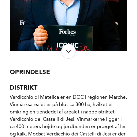
Der anvendes ingen stabilisatorer og den
menneskelige indgriben begrænses til et minimum
for at skabe et autentisk alternativ til alle de
kulturgærede hvidvine, som oversvømmer
(super)markederne. Vinen modner 4 måneder i
tankene frem mod aftapningen på flaske uden
klaring eller filtrering.
Mild og diskret markblomstrende med associationer
OPRINDELSE
til hvide ferskner, solmodne æbler, mandler, mynte
og kalk. Mellemfyldig og med en fin smagsintensitet,
DISTRIKT
som betyder, at vinen lige så gerne vil inviteres med
Verdicchio di Matelica er en DOC i regionen Marche.
ud i det salte køkken, som blive budt som aperitif.
Vinmarksarealet er på blot ca 300 ha, hvilket er
Aldrig anmassende, bare i dejlig balance.
omkring en tiendedel af arealet i nabodistriktet
Verdicchio dei Castelli di Jesi. Vinmarkerne ligger i
ca 400 meters højde og jordbunden er præget af ler
og kalk. Modsat Verdicchio dei Castelli di Jesi er der