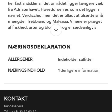
her fastlandsklima, idet området ligger længere væk
fra Adriaterhavet. Hoveddruen er, som det ligger i
navnet, Verdicchio, men det er tilladt at tilsætte små
mængder Trebbiano og Malvasia. Vinene er præget
af friskhed, urter og blomster og er sædvanligvis
gæret i ståltanke, så frugten og friskheden fremmes.
Der findes en Riserva udgave, som tilmed har DOCG
status og som skal lagre minimum 2 år.
NÆRINGSDEKLARATION
ALLERGENER
Indeholder sulfitter
NÆRINGSINDHOLD
Yderligere information
KONTAKT
Kundeservice
Tlf.: (+45) 33 32 93 32