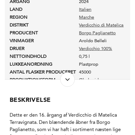
ÅRGANG
2024
LAND
Italien
REGION
Marche
DISTRIKT
Verdicchio di Matelica
PRODUCENT
Borgo Paglianetto
VINMAGER
Aroldo Belleli
DRUER
Verdicchio 100%
NETTOINDHOLD
0,75 l
LUKKEANORDNING
Plastprop
ANTAL FLASKER PRODUCERET
45000
PRODUKTIONSFORM
Økologisk
ALKOHOLPROCENT
12,0 %
RESTSUKKER
1,5 g/l
BESKRIVELSE
LAGRING
4 måneder i rustfrit
stål. 2 måneder i
flasken inden
Dette er den 16. årgang af Verdicchio di Matelica
frigivelse.
Terravignata. Den blændende åbner fra Borgo
FORVENTET HOLDBARHED
3-4 år fra høståret.
Paglianetto, som vi har haft i sortiment næsten lige