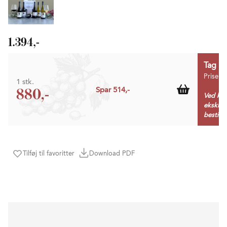
1.394,-
Tag 1 
Prisen 
1 stk.
880,-
Spar 514,-
Ved køb
ekskl. 
bestille
Tilføj til favoritter
Download PDF