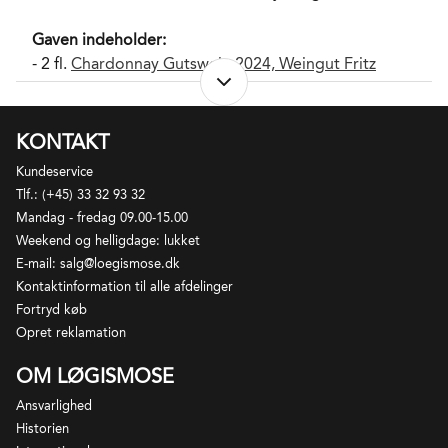
Gaven indeholder:
- 2 fl.
Chardonnay Gutswein 2024, Weingut Fritz
Wassmer
- 2 fl.
Spätburgunder 2024, Weingut Fritz Wassmer
- 2 fl.
Spätburgunder M 2023, Weingut Fritz Wassmer
KONTAKT
Kundeservice
Tlf.: (+45) 33 32 93 32
Gaven pakkes i en 6 stk. hvid Løgismosekarton med
Mandag - fredag 09.00-15.00
logo. Pakkegebyr er inkluderet i prisen.
Weekend og helligdage: lukket
E-mail: salg@loegismose.dk
*Der tages forbehold for udsolgte varer og årgange.
Kontaktinformation til alle afdelinger
I sådanne tilfælde vil du blive kontaktet med forslag
Fortryd køb
til alternativ erstatning.
Opret reklamation
OM LØGISMOSE
Ansvarlighed
Historien