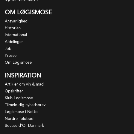
"Funky" oplevelsen er. Det er et udtryk for, hvor vidt
er vinene afgjort forskelligartede. Volnay er kendt
vinene smagsmæssigt adskiller sig fra konventionelt
OM LØGISMOSE
for lette, aromatiske og generelt blødere udgaver af
producerede vine, og for at forventningsafstemme
Pinot Noir end de maskuline og kraftfulde vine fra
Ansvarlighed
og gøre det lidt nemmere at navigere i dette
Pommard.
Historien
spændende univers har vi valgt at graduere
International
oplevelsen på en skala fra 1 til 4.
Afdelinger
Job
Her oplever vi Funkiness 1: Forvent ingen eller
Presse
meget begrænsede naturvinskarakteristika.
Om Løgismose
INSPIRATION
Artikler om vin & mad
Opskrifter
Klub Løgismose
Tilmeld dig nyhedsbrev
Løgismose i Netto
Domaine Pousse d'Or udenfor Volnay er en af de
Nordre Toldbod
mest iøjnefaldende vingårde på hele Côtes de
Bocuse d'Or Danmark
Beaune. Domainet blev etableret i sin nuværende