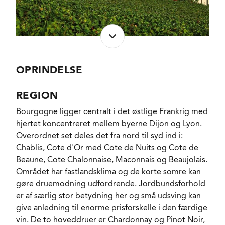
og der pløjes regelmæssigt med heste forspand for
på den måde at lufte og berige jorden. Der skete en
soignering af drueklaserne allerede i vinmarken og
efter alle stilke var fjernet hjemme på domainet
fulgte en tur gennem den optiske
sorteringsmaskine, som blev hjemkøbt i 2013.
OPRINDELSE
Frugten og mosten blev derpå kølet ned for
udblødning i en lille uge inden den blev hældt på
REGION
amfora og gæringen blev sat i gang uden tilsætning
Bourgogne ligger centralt i det østlige Frankrig med
af fremmede gærstammer. Der blev kun arbejdet
hjertet koncentreret mellem byerne Dijon og Lyon.
med få "punch Downs" inden vine efter knap 5 uger
Overordnet set deles det fra nord til syd ind i:
blev befriet for gæringsresterne og modnede i
Chablis, Cote d'Or med Cote de Nuits og Cote de
amforaen i 14 måneder. Herefter aftapning på flaske
Beaune, Cote Chalonnaise, Maconnais og Beaujolais.
i det helt tidlige forår 2022 uden klaring og filtrering
Området har fastlandsklima og de korte somre kan
og næsten uden svovltilsætning.
gøre druemodning udfordrende. Jordbundsforhold
er af særlig stor betydning her og små udsving kan
Da Bourgogne eksperten Allen Meadows var forbi
give anledning til enorme prisforskelle i den færdige
for at smage vinene fra 2020 sammenfattede Benoît
vin. De to hoveddruer er Chardonnay og Pinot Noir,
Landanger årgangen således: "Like in 2019, we were