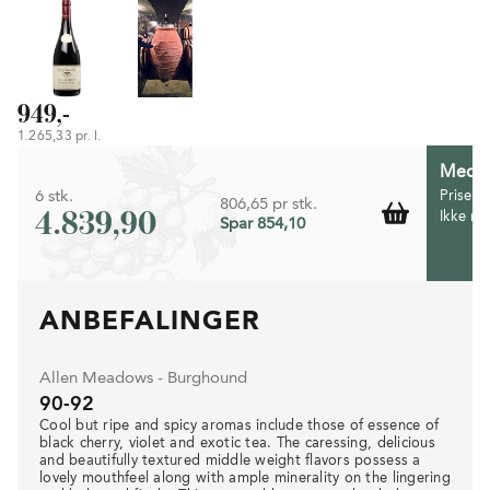
949,-
1.265,33 pr. l.
Medlem
6 stk.
Prisen 
806,65 pr stk.
4.839,90
Ikke m
Spar 854,10
ANBEFALINGER
Allen Meadows - Burghound
90-92
Cool but ripe and spicy aromas include those of essence of
black cherry, violet and exotic tea. The caressing, delicious
and beautifully textured middle weight flavors possess a
lovely mouthfeel along with ample minerality on the lingering