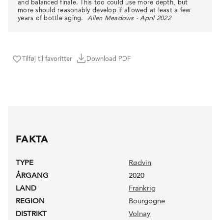
and balanced finale. This too could use more depth, but
more should reasonably develop if allowed at least a few
years of bottle aging.
Allen Meadows - April 2022
Tilføj til favoritter
Download PDF
FAKTA
TYPE
Rødvin
ÅRGANG
2020
LAND
Frankrig
REGION
Bourgogne
DISTRIKT
Volnay