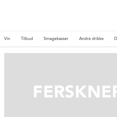
Vin
Tilbud
Smagekasser
Andre drikke
D
FERSKNE