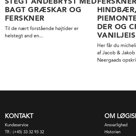
STEGT ANDEBRYST MED
FERSKNE
BAGT GRÆSKAR OG
HINDBÆR
FERSKNER
PIEMONT
DER OG C
Til de nært forstående højtider er
VANILJEIS
helstegt and en...
Her får du mich
af Jacob & Jakob
Neergaads opskrift
KONTAKT
OM LØGI
Kundeservice
Ansvarlighed
Tlf.: (+45) 33 32 93 32
Historien