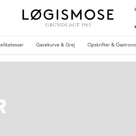
elikatesser
Gavekurve & Grej
Opskrifter & Gastron
R