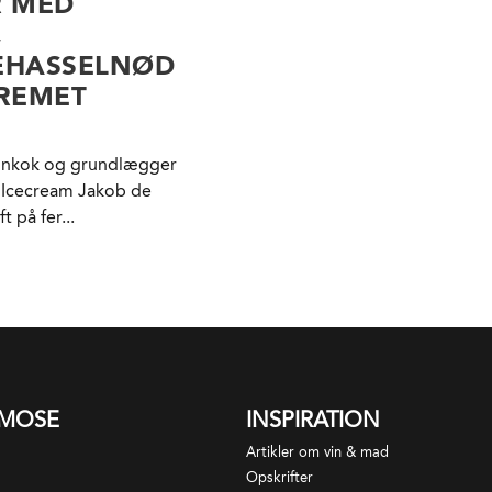
R MED
,
EHASSELNØD
REMET
elinkok og grundlægger
 Icecream Jakob de
 på fer...
SMOSE
INSPIRATION
Artikler om vin & mad
Opskrifter