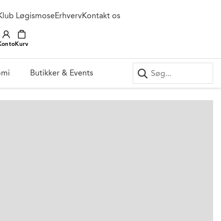
Klub Løgismose
Erhverv
Kontakt os
Konto
Kurv
omi
Butikker & Events