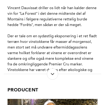
RESTSUKKER
1,5 g/l
FADLAGRET
Ja
Vincent Dauvissat driller os lidt når han kalder denne
LAGRING
vin for ”La Forest” i det denne midterste del af
12 måneder i stål og
brugte Bourgogne
Montains i følgere regulativerne rettelig burde
fade.
hedde ”Forêts”, men sådan er der så meget.
FORVENTET HOLDBARHED
15-20 år fra høsråret.
SERVERINGS-TEMPERATUR
7 - 9°C
Der er tale om en sydøstlig eksponering i et ret fladt
EMBALLAGETYPE
Flaske (75 cl)
terræn hvor vinstokkene får masser af morgensol,
FINE WINE
Ja
men stort set må undvære eftermiddagssolens
VARENR.
131823
varme hvilket forklarer at vinene er overordnet er
slankere og ofte også mere komplekse end vinene
fra de omkringliggende Premier Cru marker.
NØGLEORD
Vinstokkene har været dyrkes efter økologiske og
Akacie
, Fersken
,
Abrikos
, Kvæde
,
biodynamiske principper siden 2002 og høsten er
Grape
, Lime
manuel med en soignering både i marken og foran
PASSER GODT TIL
Østers
, Muslinger
,
vingården inden der praktiseres helklasepres og
Hvid fisk
PRODUCENT
gæring uden fremmede gærstammer i en blanding
KARAKTERISTIKA
Mellemfyldig
,
af rustfrit stål og gamle fade. Vinen modner
Finesserig
, Vibrerende
syre
, Tør
, Lang
ligeledes i en blanding af stål og fade inden den