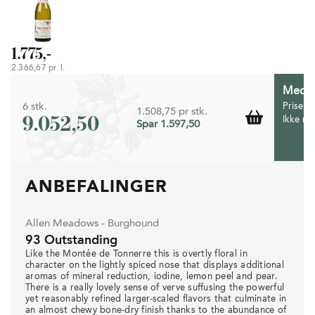
1.775,-
2.366,67 pr. l.
Medlem
6 stk.
Prisen 
1.508,75 pr stk.
9.052,50
Ikke m
Spar 1.597,50
ANBEFALINGER
Allen Meadows - Burghound
93 Outstanding
Like the Montée de Tonnerre this is overtly floral in
character on the lightly spiced nose that displays additional
aromas of mineral reduction, iodine, lemon peel and pear.
There is a really lovely sense of verve suffusing the powerful
yet reasonably refined larger-scaled flavors that culminate in
an almost chewy bone-dry finish thanks to the abundance of