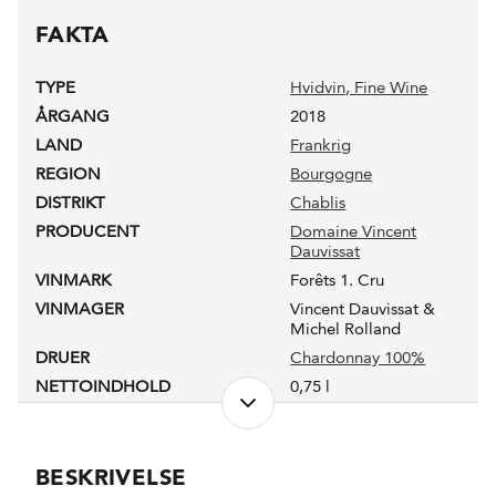
FAKTA
TYPE
Hvidvin
, Fine Wine
ÅRGANG
2018
LAND
Frankrig
REGION
Bourgogne
DISTRIKT
Chablis
PRODUCENT
Domaine Vincent
Dauvissat
VINMARK
Forêts 1. Cru
VINMAGER
Vincent Dauvissat &
Michel Rolland
DRUER
Chardonnay 100%
NETTOINDHOLD
0,75 l
LUKKEANORDNING
Naturkork
PRODUKTIONSFORM
Konventionel
ALKOHOLPROCENT
12,4 %
BESKRIVELSE