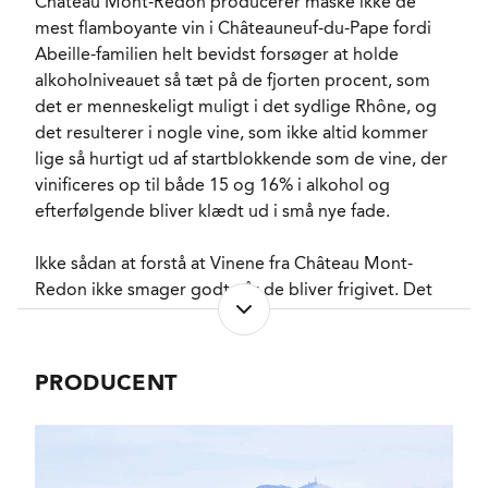
Château Mont-Redon producerer måske ikke de
fra Bourgogne og 50%
mest flamboyante vin i Châteauneuf-du-Pape fordi
i ståltanke i 18
Abeille-familien helt bevidst forsøger at holde
måneder.
alkoholniveauet så tæt på de fjorten procent, som
FORVENTET HOLDBARHED
30-60 år fra høståret
det er menneskeligt muligt i det sydlige Rhône, og
forudsat opbevaret
hos Mont-Redon.
det resulterer i nogle vine, som ikke altid kommer
SERVERINGS-TEMPERATUR
15 - 17°C
lige så hurtigt ud af startblokkende som de vine, der
EMBALLAGETYPE
Flaske (75 cl)
vinificeres op til både 15 og 16% i alkohol og
VARENR.
efterfølgende bliver klædt ud i små nye fade.
219074
Ikke sådan at forstå at Vinene fra Château Mont-
Redon ikke smager godt når de bliver frigivet. Det
NØGLEORD
Kirsebær
, Brombær
,
Viol
, Garrigue
gør de, og de besidder tidligt en subtil elegance,
PASSER GODT TIL
Okse
, Lam
, Braiseret
men i tilgift kan de - hvis de gemmes i en god
kød
kælder - udvikle en enestående dybde og
PRODUCENT
KARAKTERISTIKA
Fyldig
, Delikat
, Tør
kompleksitet på tidspunkter hvor glansen for længst
VINIFIKATION
Røg
er begyndt at gå af vinene fra de fleste af
FLASKELAGRING
Sveske
, Skovbund
,
konkurrenterne. Og da Château Mont-Redon råder
Læder
over den største samling af ældre og gamle vine i