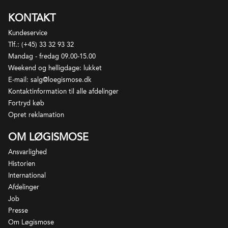
krydrede rødvine, appellationen er kendt for.
KONTAKT
Appellationen inkluderer også hvidvine, som
ligeledes hyppigst er blends af forskellige sorter her
Kundeservice
i blandt Grenache Blanc, Rousanne, Clairette og
Tlf.: (+45) 33 32 93 32
Bourboulenc. I alt er 13 druesorter tilladt i
Mandag - fredag 09.00-15.00
Chateauneuf-du-Pape. Særligt rødvinene, som klart
Weekend og helligdage: lukket
udgør den største del af produktionen, anses for at
E-mail: salg@loegismose.dk
være de mest prestigefyldte i den sydlige Rhonedal,
Kontaktinformation til alle afdelinger
og vinene har generelt godt potentiale for udvikling
Fortryd køb
i flasken.
Opret reklamation
OM LØGISMOSE
Ansvarlighed
Historien
International
Afdelinger
Job
Presse
Om Løgismose