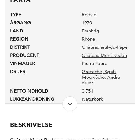
TYPE
Rødvin
ÅRGANG
1970
LAND
Frankrig
REGION
Rhône
DISTRIKT
Châteauneuf-du-Pape
PRODUCENT
Château Mont-Redon
VINMAGER
Pierre Fabre
DRUER
Grenache
, Syrah
,
Mourvèdre
, Andre
druer
NETTOINDHOLD
0,75 l
LUKKEANORDNING
Naturkork
PRODUKTIONSFORM
Konventionel
ALKOHOLPROCENT
14,0 %
RESTSUKKER
2,0 g/l
BESKRIVELSE
FADLAGRET
Ja
LAGRING
50% i 228 liters fade