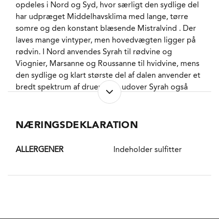
opdeles i Nord og Syd, hvor særligt den sydlige del
stored, can provide a lot of pleasure even today!"
har udpræget Middelhavsklima med lange, tørre
Jeff Leve i The Wine Cellar Insider - September 2017
somre og den konstant blæsende Mistralvind . Der
laves mange vintyper, men hovedvægten ligger på
"This estate has produced some of the greatest
rødvin. I Nord anvendes Syrah til rødvine og
Châteauneuf du Papes I have ever tasted, including
Viognier, Marsanne og Roussanne til hvidvine, mens
their 1949 (one of the top-25 wines of my lifetime),
den sydlige og klart største del af dalen anvender et
1955 and 1961"
bredt spektrum af druer, som udover Syrah også
Robert Parker Jr. - Oktober 2011
tæller druer som feks Grencahe, Mouvedre, Cinsault.
Af grønne Rhone druer kan nævnes Clairette,
Roussanne, Marsanne og Boubolenc.
NÆRINGSDEKLARATION
DISTRIKT
ALLERGENER
Indeholder sulfitter
Chateauneuf-du-Pape er en historisk appellation
mellem byerne Orange og Avignon i den sydlige del
af Rhonedalen. I vinmarkerne med de runde, hvide
sten "Galets", stortrives Grenache druen, og den
bruges både solo og i kombination med sorter som
Syrah, Mouvedre og Counoise i de fyldige og