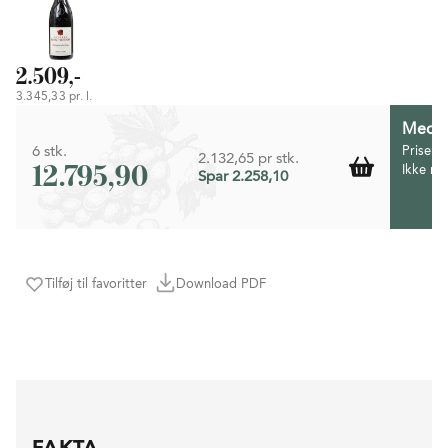
2.509,-
3.345,33 pr. l.
Medlem
6 stk.
Prisen 
2.132,65 pr stk.
12.795,90
Ikke m
Spar 2.258,10
Tilføj til favoritter
Download PDF
FAKTA