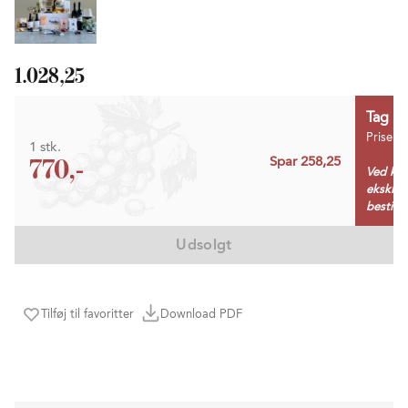
1.028,25
Tag 1 
Prisen 
1 stk.
770,-
Spar 258,25
Ved køb
ekskl. 
bestille
Udsolgt
Tilføj til favoritter
Download PDF