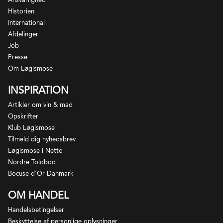
Wally and Whiz
Historien
- 2 stk. Marcipanbrød med salt, Løgismose
International
Afdelinger
Gaven pakkes i en stor Løgismosekasse med logo.
Job
Pakkegebyr er inkluderet i prisen.
Presse
Om Løgismose
*Der tages forbehold for udsolgte varer og årgange.
INSPIRATION
I sådanne tilfælde vil du blive kontaktet med forslag
til alternativ erstatning.
Artikler om vin & mad
Opskrifter
Klub Løgismose
Tilmeld dig nyhedsbrev
Løgismose i Netto
Nordre Toldbod
Bocuse d'Or Danmark
OM HANDEL
Handelsbetingelser
Beskyttelse af personlige oplysninger