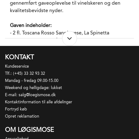
gennemført gaveoplevelse til vinelskeren og den
kvalitetsbevidste nyder.
Gaven indeholder:
- 2 fl. Toscana Rosso Sangiovese, La Spinetta
- 1 stk. Proptrækker fra La Spinetta
- 2 stk.
Ebeltoft Hindbærbrus, Ebeltoft Gårdbryggeri
- 1 stk. Salty caramel snack pack,, Box the Original
KONTAKT
- 1 stk.
Chokoladeovertrukne vingummier med
Kundeservice
jordbær, Box the Original
Tlf.: (+45) 33 32 93 32
- 1 stk. Nougat med Hasselnødder, Tartufidolci
Mandag - fredag 09.00-15.00
- 1 stk. Karamel bar med mørk chokolade og fløde,
Weekend og helligdage: lukket
Karamel Kompagniet
E-mail: salg@loegismose.dk
- 1 stk. Økologiske vaniljekranse, Løgismose
Kontaktinformation til alle afdelinger
- 1 stk.
Letsaltede chips, Brown Bag Crisps
Fortryd køb
- 1 stk.
Salt lakrids, Klepper&Klepper
Opret reklamation
- 1 stk.
Sød lakrids, Klepper&Klepper
OM LØGISMOSE
- 1 stk.
Amber dragée hasselnødder, Summerbird
- 1 stk. Vingummier med mango og passionsfrugt,
Ansvarlighed