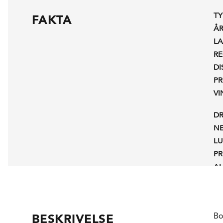
TY
FAKTA
Å
L
R
DI
P
V
D
N
L
P
A
RE
L
Bo
BESKRIVELSE