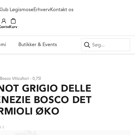
Klub Løgismose
Erhverv
Kontakt os
Konto
Kurv
omi
Butikker & Events
Bosco Viticultori - 0,75l
NOT GRIGIO DELLE
ENEZIE BOSCO DET
RMIOLI ØKO
. l.