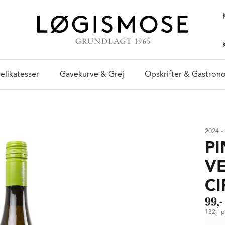
elikatesser
Gavekurve & Grej
Opskrifter & Gastron
2024 - 
PI
V
CI
99,-
132,- pr