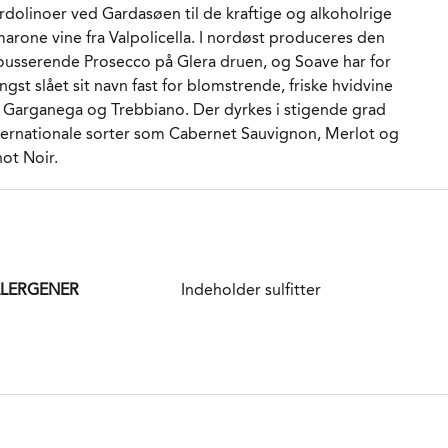
rdolinoer ved Gardasøen til de kraftige og alkoholrige
rdvine som betyder, at der nu fordelt på 6 forskellige
arone vine fra Valpolicella. I nordøst produceres den
ands produceres flere end 50 forskellige vine.
usserende Prosecco på Glera druen, og Soave har for
ngst slået sit navn fast for blomstrende, friske hvidvine
t kan lyde skræmmende, men sandheden er, at især de
 Garganega og Trebbiano. Der dyrkes i stigende grad
toklaverede vine er særdeles velegnede til
ternationale sorter som Cabernet Sauvignon, Merlot og
sseproduktion og Bosco Viticultori leverer da også en
not Noir.
ed vifte af delikate rent smagende vine, der kommer
d et forhold mellem pris og kvalitet, som de
ablerede stjerner i Valdobbiadene og Cornegliano
ældent kan matche.
Løgismose har vi haft fornøjelsen af at kunne tilbyde vine
LLERGENER
Indeholder sulfitter
a produktlinjen Bosco dei Cirmioli siden 2012. Først
elukkende en Spumante Brut, men nu også økologisk
osecco Extra Dry og økologisk Pinot Grigio. Du finder
nene
her