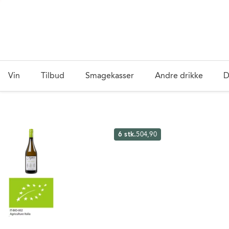
Vin
Tilbud
Smagekasser
Andre drikke
D
6 stk.
504,90