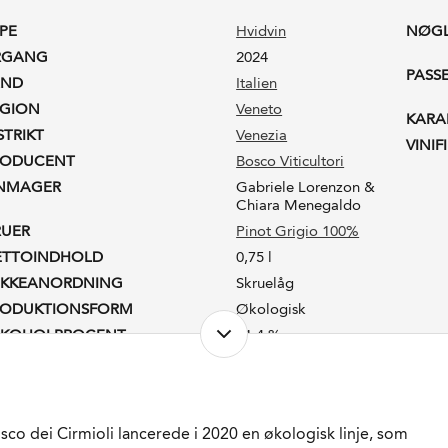
PE
Hvidvin
NØG
RGANG
2024
PASS
AND
Italien
EGION
Veneto
KARA
STRIKT
Venezia
VINIF
RODUCENT
Bosco Viticultori
INMAGER
Gabriele Lorenzon &
Chiara Menegaldo
RUER
Pinot Grigio 100%
ETTOINDHOLD
0,75 l
UKKEANORDNING
Skruelåg
RODUKTIONSFORM
Økologisk
LKOHOLPROCENT
11,4 %
STSUKKER
1,5 g/l
AGRING
4-8 måneder sur Lie i stål
afhængig af
ordretilgang.
sco dei Cirmioli lancerede i 2020 en økologisk linje, som