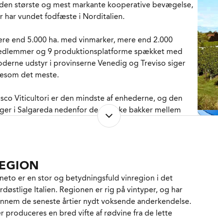
 den største og mest markante kooperative bevægelse,
en alle de justeringer, som mange masseproducerede
r har vundet fodfæste i Norditalien.
ne ellers udsættes for, og resultatet er en vin, som
spekterer både økosystemet og folkesundheden
re end 5.000 ha. med vinmarker, mere end 2.000
mtidig med, at den fortæller historien om Piaves terroir
dlemmer og 9 produktionsplatforme spækket med
 en afdæmpet og fin måde.
derne udstyr i provinserne Venedig og Treviso siger
gesom det meste.
not Grigio er vel lige så meget et brand som navnet på en
ue, og der er efterhånden 10.000-vis af vine i omløb, som
sco Viticultori er den mindste af enhederne, og den
ænder buen til bristepunktet både med hensyn til stil og
gger i Salgareda nedenfor de smukke bakker mellem
alitet. Her er vi i den lette, milde, men stadig forfriskende
ldobiadene og Cornegliano, og den har i den grad nydt
deling. Bare en ren blidt blomstrende frugtagtig vin i fin
dt af den bølge af succes, som har ramt de
lance. Mange gange behøver vi såmænd ikke meget
usserende vine fra dette hjørne af Italien. Således
ere!
sponerer de efterhånden over hele 68 autoklaver, der
EGION
n forvandle mosten fra Glera druen (den vi engang
 dejlig aperitif og en god allrounder til charcuteri, lette
neto er en stor og betydningsfuld vinregion i det
tte kalde Prosecco) til lette mousserende vin, og Bosco
rveringer hvid fisk og rene grønsagsretter.
rdøstlige Italien. Regionen er rig på vintyper, og har
ticultori's samlede kapacitet bare til de mousserende
nnem de seneste årtier nydt voksende anderkendelse.
ne er efterhånden kommet op på imponerende
r produceres en bred vifte af rødvine fra de lette
000.000 liter. Læg dertil en voksende produktion af