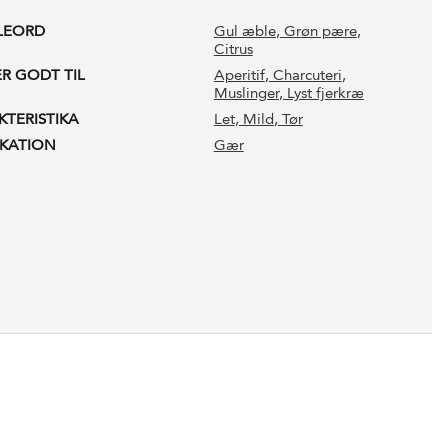
LEORD
Gul æble
, Grøn pære
,
Citrus
ER GODT TIL
Aperitif
, Charcuteri
,
Muslinger
, Lyst fjerkræ
KTERISTIKA
Let
, Mild
, Tør
IKATION
Gær