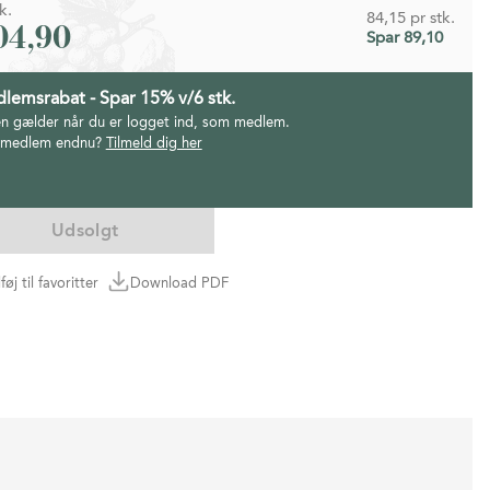
k.
84,15 pr stk.
04,90
Spar 89,10
lemsrabat - Spar 15% v/6 stk.
en gælder når du er logget ind, som medlem.
 medlem endnu?
Tilmeld dig her
Udsolgt
lføj til favoritter
Download PDF