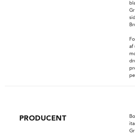
F
bl
SE
Gr
E
si
VA
Br
Fo
af
mo
dr
pr
pe
Fr
Gr
ud
Ve
Bo
PRODUCENT
og
it
de
Gr
ru