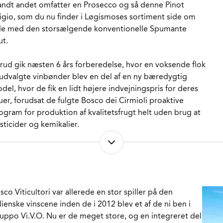
ORVENTET HOLDBARHED
1-2 år fra høståret.
andt andet omfatter en Prosecco og så denne Pinot
RVERINGS-TEMPERATUR
7 - 9°C
igio, som du nu finder i Løgismoses sortiment side om
MBALLAGETYPE
Flaske (75 cl)
de med den storsælgende konventionelle Spumante
RENR.
300741
ut.
rud gik næsten 6 års forberedelse, hvor en voksende flok
 udvalgte vinbønder blev en del af en ny bæredygtig
del, hvor de fik en lidt højere indvejningspris for deres
uer, forudsat de fulgte Bosco dei Cirmioli proaktive
ogram for produktion af kvalitetsfrugt helt uden brug at
sticider og kemikalier.
ugten veksles efterfølgende til vin i et særligt område af
uppo Vi.V.O.'s topmoderne anlæg ved Piave-floden i
kanten af Salgareda et halvt hundrede km. nordøst for
nedig. Alle stilke fjernes fra druerne efter indvejningen
sco Viticultori var allerede en stor spiller på den
 derpå presses druerne til most forud for gæringen og
alienske vinscene inden de i 2012 blev et af de ni ben i
n efterfølgende 4 måneder lange modning sur Lie i
uppo Vi.V.O. Nu er de meget store, og en integreret del
stfrit stål. Der arbejdes uden fremmede gærstammer og