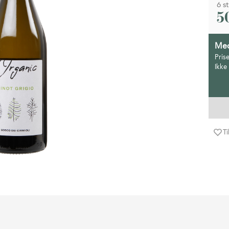
6 st
5
Med
Pris
Ikke
Ti