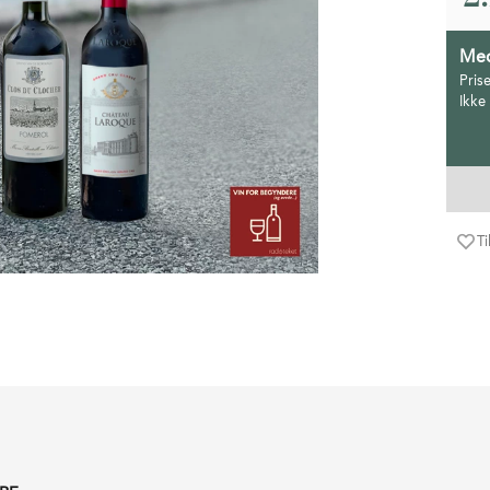
Med
Pris
Ikke
Ti