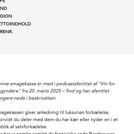
PE
AND
EGION
ETTOINDHOLD
RENR.
nne smagekasse er med i podcastafsnittet af "Vin for
gyndere" fra 20. marts 2025 – find og hør afsnittet
ngere nede i beskrivelsen.
agekassen giver anledning til luksuriøs forkælelse,
orvidt du deler med dem du har kær eller nyder en i et
eblik af selvforkælelse.
r har vi nemlig samlet de fantasiske røde Bordeauxer