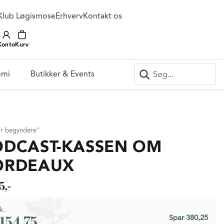
Klub Løgismose
Erhverv
Kontakt os
Konto
Kurv
omi
Butikker & Events
or begyndere"
ODCAST-KASSEN OM
ORDEAUX
5,-
k.
.154,75
Spar 380,25