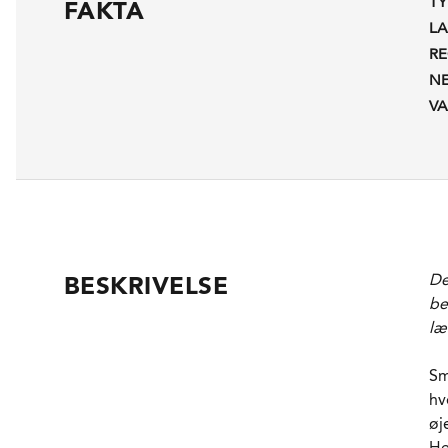
TY
FAKTA
L
R
N
VA
De
BESKRIVELSE
be
læ
Sm
hv
øj
He