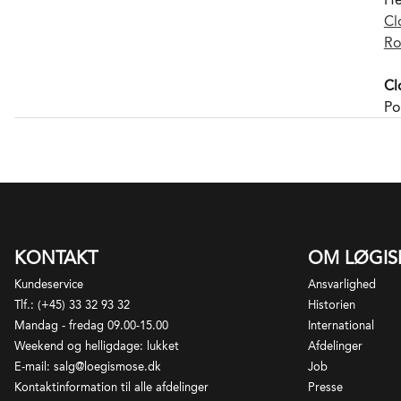
Cl
Ro
Cl
Po
må
96
ka
næ
Ge
st
KONTAKT
OM LØGI
fo
me
Kundeservice
Ansvarlighed
mi
Tlf.: (+45) 33 32 93 32
Historien
sm
Mandag - fredag 09.00-15.00
International
ty
Weekend og helligdage: lukket
Afdelinger
st
E-mail: salg@loegismose.dk
Job
fr
Kontaktinformation til alle afdelinger
Presse