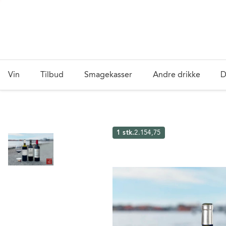
Vin
Tilbud
Smagekasser
Andre drikke
D
1 stk.
2.154,75