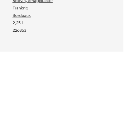
Rødvin
, Smagekasser
Frankrig
Bordeaux
2,25 l
226863