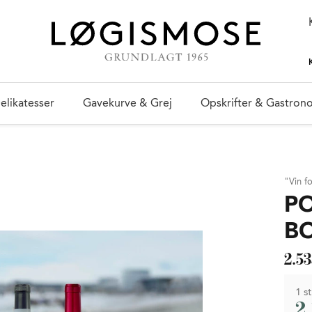
elikatesser
Gavekurve & Grej
Opskrifter & Gastron
"Vin f
P
B
2.53
1 st
2