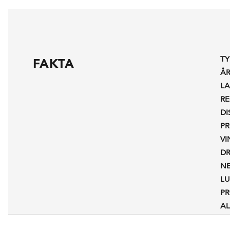
TY
FAKTA
Å
L
R
DI
P
V
D
N
L
P
A
RE