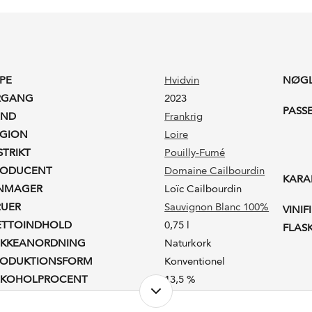
PE
Hvidvin
NØG
RGANG
2023
PASS
AND
Frankrig
EGION
Loire
STRIKT
Pouilly-Fumé
RODUCENT
Domaine Cailbourdin
KARA
INMAGER
Loïc Cailbourdin
RUER
Sauvignon Blanc 100%
VINIF
ETTOINDHOLD
0,75 l
FLAS
UKKEANORDNING
Naturkork
RODUKTIONSFORM
Konventionel
LKOHOLPROCENT
13,5 %
STSUKKER
0,93 g/l