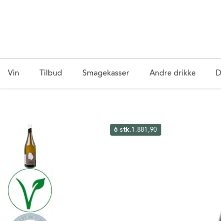
Vin
Tilbud
Smagekasser
Andre drikke
D
6 stk.
1.881,90