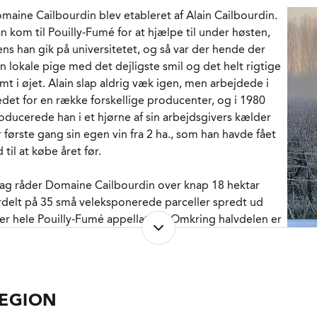
ilbourdin heller ikke med en indledende koldgæring,
maine Cailbourdin blev etableret af Alain Cailbourdin.
n derimod med direkte alkoholisk gæring uden
n kom til Pouilly-Fumé for at hjælpe til under høsten,
emmede gærstammer i rustfrit stål. Vinen modner i 8
ns han gik på universitetet, og så var der hende der
neder hvor bundfaldet de første 6 regelmæssigt fedtes
n lokale pige med det dejligste smil og det helt rigtige
d i vinen for at forøge det mineralske aftryk. Herefter
imt i øjet. Alain slap aldrig væk igen, men arbejdede i
mmenstikkes den endelige cuvée, som filtreres inden
edet for en række forskellige producenter, og i 1980
n tappes på flaske.
oducerede han i et hjørne af sin arbejdsgivers kælder
r første gang sin egen vin fra 2 ha., som han havde fået
 mild cremet men stadig elegant Sauvignon Blanc, med
d til at købe året før.
ter af hvide blomster, ferskner, stikkelsbær, akacie og
den citrus. Aromatisk med en nærmest cremet midte
dag råder Domaine Cailbourdin over knap 18 hektar
 netop tilstrækkelig syrlighed og salt mineralitet til sidst.
rdelt på 35 små veleksponerede parceller spredt ud
rnem og fyldigere end mange af vinene fra Sancerre.
er hele Pouilly-Fumé appellation. Omkring halvdelen er
mle vinstokke plantet i 1960'erne eller tidligere og den
sk og skaldyr er en selvfølgelighed her. Gerne helt
den halvdel er yngre vinstokke fra udvalgte kloner, som
iskfanget gedde eller sandart fra Europas sidste vilde flod.
ain Cailbourdin selv har stukket i jorden.
erkræ og kalvekød går også an, og vinens spændstige
omatik og læskende elementer gør dem også
EGION
ain tilhører den yngre generation af vinmagere, som er
rtræffeligt som aperitif.