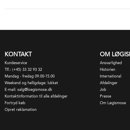
Sa
I 
ap
sø
i 
st
Bl
me
be
bæ
Fu
ad
po
fr
Sa
fu
KONTAKT
OM LØGI
in
Kundeservice
Ansvarlighed
vi
Tlf.: (+45) 33 32 93 32
Historien
Fo
Mandag - fredag 09.00-15.00
International
hø
Weekend og helligdage: lukket
Afdelinger
fo
E-mail: salg@loegismose.dk
Job
er
Kontaktinformation til alle afdelinger
Presse
vi
Fortryd køb
Om Løgismose
Opret reklamation
Al
se
vi