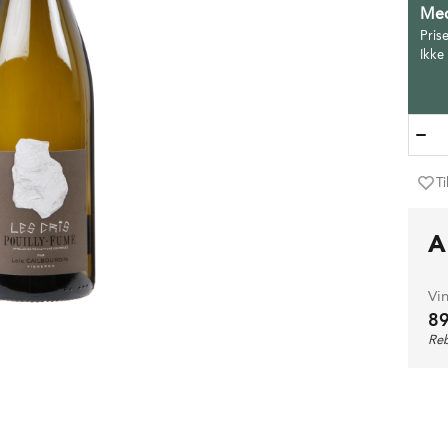
Med
Pris
Ikke
Ti
A
Vi
8
Reb