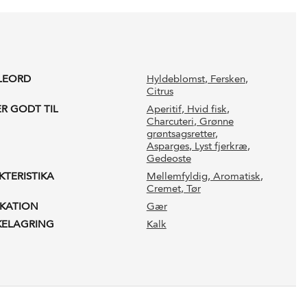
LEORD
Hyldeblomst
, Fersken
,
Citrus
ER GODT TIL
Aperitif
, Hvid fisk
,
Charcuteri
, Grønne
grøntsagsretter
,
Asparges
, Lyst fjerkræ
,
Gedeoste
KTERISTIKA
Mellemfyldig
, Aromatisk
,
Cremet
, Tør
IKATION
Gær
KELAGRING
Kalk