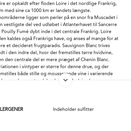
dikeret til kvalitet, og ikke bare store mængder af vin.
ire er opkaldt efter floden Loire i det nordlige Frankrig,
bytterne er lave, metoderne er traditionelle og så er
m med sine ca 1000 km er landets længste.
ain en "terroirist", der tror på, at arbejdes skal gøres i
nområderne ligger som perler på en snor fra Muscadet i
rken, og at vinene siden skal fremstilles med et
n vestligste del ved udløbet i Atlanterhavet til Sancerre
nimum af manipulation, så de får lov til at udtrykke
 Pouilly Fumé dybt inde i det centrale Frankrig. Loire
top de unikke karakteristika, som årgangen,
len kaldes også Frankrigs have, og anses af mange for at
kroklimaet og især jordbunden bidrager med.
re et decideret frugtparadis. Sauvignon Blanc trives
dt i den indre del, hvor der fremstilles tørre hvidvine,
de franske medier har vinene fra Domaine Cailbourdin
n den centrale del er mere præget af Chenin Blanc.
ret placeret blandt de bedste i Pouilly-Fumé i mere end
riationen i vintyper er større for denne drue, og der
 år, og også de engelsktalende guider blev tidligt
emstilles både stille og mousserende vine i varierende
nligt stemte. For eksempel noterede en ung Robert
dmegrader, samt ædelsøde vine. Rødvine laves
rker, dengang han stadig selv dækkede Loire, at Alain
vedsageligt af Cabernet Franc men også Pinot Noir samt
ilbourdin var "One of Pouilly-Fumé's Best Producers
 håndfuld lokale sorter.
**", og Wine Enthusiast har slet og ret klassificeret Alain
ISTRIKT
ilbourdin som en "Great Loire Producer", lige siden de
LLERGENER
Indeholder sulfitter
ppede med flaget for ham første gang omkring
uilly-Fumé ligger i den indre del af Loire dalen i det
tusindeskiftet.
rdlige Frankrig og er sammen med nabo appellationen