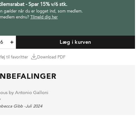
lemsrabat - Spar 15% v/6 stk.
en gælder når du er logget ind, som medlem.
 medlem endnu?
Tilmeld dig her
Læg i kurven
lføj til favoritter
Download PDF
NBEFALINGER
nous by Antonio Galloni
9
becca Gibb -Juli 2024