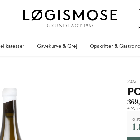
elikatesser
Gavekurve & Grej
Opskrifter & Gastron
2023 -
PO
369,
492,- pr
6 st
1