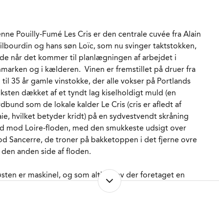
REINDHOLD
3,19 g/l
VOVLINDHOLD
83 mg/l
AGRING
12 måneder i rustfrit stål.
nne Pouilly-Fumé Les Cris er den centrale cuvée fra Alain
ORVENTET HOLDBARHED
4-5 år fra høståret.
ilbourdin og hans søn Loïc, som nu svinger taktstokken,
RVERINGS-TEMPERATUR
7 - 9°C
de når det kommer til planlægningen af arbejdet i
MBALLAGETYPE
Flaske (75 cl)
nmarken og i kælderen. Vinen er fremstillet på druer fra
RENR.
300240
 til 35 år gamle vinstokke, der alle vokser på Portlands
lksten dækket af et tyndt lag kiselholdigt muld (en
rdbund som de lokale kalder Le Cris (cris er afledt af
aie, hvilket betyder kridt) på en sydvestvendt skråning
d mod Loire-floden, med den smukkeste udsigt over
d Sancerre, de troner på bakketoppen i det fjerne ovre
 den anden side af floden.
sten er maskinel, og som altid blev der foretaget en
ignering ved ankomsten til vineriet. Herefter blev alle
ilke fjernet forud for presningen hvorfra kun den frit
bende most blev anvendt. Ligesom sin far arbejder Loïc