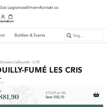
Klub Løgismose
Erhverv
Kontakt os
Konto
Kurv
omi
Butikker & Events
 Domaine Cailbourdin - 0,75l
UILLY-FUMÉ LES CRIS
-
. l.
k.
313,65 pr stk.
.881,90
Spar 332,10