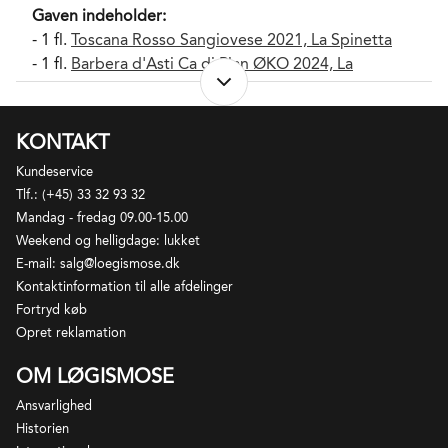
Gaven indeholder:
- 1 fl.
Toscana Rosso Sangiovese 2021, La Spinetta
- 1 fl.
Barbera d'Asti Ca di Pian ØKO 2024, La
Spinetta
- 1 fl.
Barbaresco Bordini ØKO 2022, La Spinetta
KONTAKT
Kundeservice
Gaven pakkes i en 3 stk. hvid Løgismosekarton med
Tlf.: (+45) 33 32 93 32
logo. Pakkegebyr er inkluderet i prisen.
Mandag - fredag 09.00-15.00
Weekend og helligdage: lukket
*Der tages forbehold for udsolgte varer og årgange.
E-mail: salg@loegismose.dk
I sådanne tilfælde vil du blive kontaktet med forslag
Kontaktinformation til alle afdelinger
til alternativ erstatning.
Fortryd køb
Opret reklamation
OM LØGISMOSE
Ansvarlighed
Historien