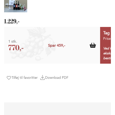
1.229,-
Tag 1 
Prisen 
1 stk.
770,-
Spar 459,-
Ved køb
ekskl. 
bestille
Tilføj til favoritter
Download PDF