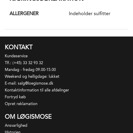
hver høst. Det meste vin sælges lokalt.
på tungen.
ALLERGENER
Indeholder sulfitter
Veloplagt til asiatiske retter, sushi, skaldyr,
blæksprutter, fyldige salater, gedeoste og i Tyskland
også en lang række andre ting. En meget dejlig
hvidvin i det salte køkken, som gerne vil blande sig i
KONTAKT
de situationer, hvor vi ellers rækker ud efter
rødvinene.
Kundeservice
Tlf.: (+45) 33 32 93 32
Mandag - fredag 09.00-15.00
Weekend og helligdage: lukket
E-mail: salg@loegismose.dk
Kontaktinformation til alle afdelinger
Fortryd køb
Opret reklamation
OM LØGISMOSE
Ansvarlighed
Historien