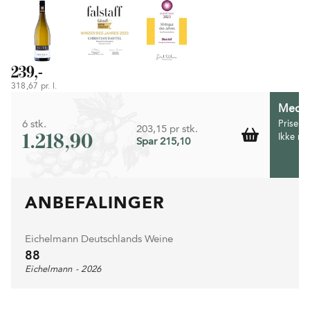
239,-
318,67 pr. l.
Medlem
6 stk.
Prisen 
203,15 pr stk.
1.218,90
Ikke m
Spar 215,10
ANBEFALINGER
Eichelmann Deutschlands Weine
88
Eichelmann - 2026