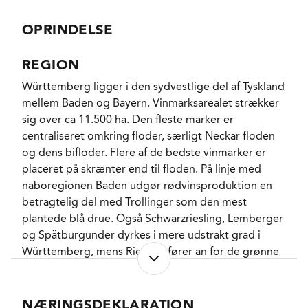
den første gang. Der er tale om fra yngre vinstokke,
der står på forskellige parceller omkring hjembyen
OPRINDELSE
Bönnigheim, som alle er konverteret til økologi.
REGION
Høsten er manuel og sker ad flere omgange for at
Württemberg ligger i den sydvestlige del af Tyskland
sikre den bedste balance mellem saft, sukker og
mellem Baden og Bayern. Vinmarksarealet strækker
syre. Stilkene fjernes inden presningen og kun den
sig over ca 11.500 ha. Den fleste marker er
frit løbende most kommer med op i de rustfri
centraliseret omkring floder, særligt Neckar floden
ståltanke hvor der gæres spontant, uden fremmede
og dens bifloder. Flere af de bedste vinmarker er
gærstammer og andre hekserier, hvorefter vinen
placeret på skrænter end til floden. På linje med
modner 7 måneder i en blanding af stål og neutrale
naboregionen Baden udgør rødvinsproduktion en
fade frem mod aftapningen.
betragtelig del med Trollinger som den mest
plantede blå drue. Også Schwarzriesling, Lemberger
En dejlig diskret blomstrende Pinot Blanc med liflig
og Spätburgunder dyrkes i mere udstrakt grad i
smag af røde æbler, gule blommer og moden citrus,
Württemberg, mens Riesling fører an for de grønne
der bliver begavet med indslag af grøn ananas og
sorter sammen med Müller-Thürgau og Kerner.
nektarin. Syren er nærværende, men bestemt ikke
Württemberg har traditionelt været domineret af
påtrængende. Bare en elegant ”richtiger
korporativer, og de står stadig for mere end 80% af
NÆRINGSDEKLARATION
Weißburgunder”, som slutter i en pirrende let dans