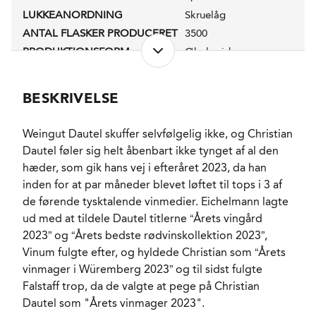
LUKKEANORDNING
Skruelåg
ANTAL FLASKER PRODUCERET
3500
PRODUKTIONSFORM
Økologisk
ALKOHOLPROCENT
12,5 %
RESTSUKKER
2,6 g/l
BESKRIVELSE
SYREINDHOLD
5,9 g/l
SVOVLINDHOLD
105 mg/l
Weingut Dautel skuffer selvfølgelig ikke, og Christian
FADLAGRET
Ja
Dautel føler sig helt åbenbart ikke tynget af al den
LAGRING
6 måneder i en
hæder, som gik hans vej i efteråret 2023, da han
blanding af neutrale
inden for at par måneder blevet løftet til tops i 3 af
tanke og store brugte
fade.
de førende tysktalende vinmedier. Eichelmann lagte
FORVENTET HOLDBARHED
ud med at tildele Dautel titlerne “Årets vingård
3-4 år fra høståret.
2023” og “Årets bedste rødvinskollektion 2023”,
SERVERINGS-TEMPERATUR
7 - 9°C
Vinum fulgte efter, og hyldede Christian som “Årets
EMBALLAGETYPE
Flaske (75 cl)
vinmager i Würemberg 2023” og til sidst fulgte
VARENR.
300374
Falstaff trop, da de valgte at pege på Christian
Dautel som "Årets vinmager 2023".