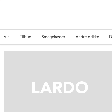
Vin
Tilbud
Smagekasser
Andre drikke
D
LARDO