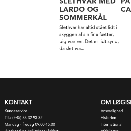
SLETHVAR MED
PA
LARDO OG
C
SOMMERKÅL
Slethvar har altid stået lidt i
skyggen af sin fine fætter,
pighvarren. Det er lidt synd,
da slethva...
KONTAKT
OM LØGI
Kundeservice
Ansvarlighed
Tlf.: (+45) 33 32 93 32
Historien
Mandag - fredag 09.00-15.00
International