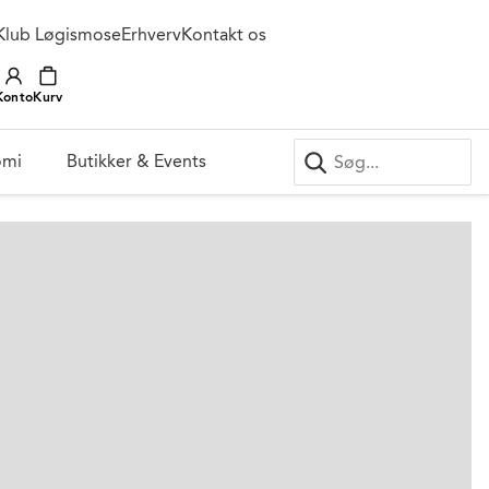
Klub Løgismose
Erhverv
Kontakt os
Konto
Kurv
omi
Butikker & Events