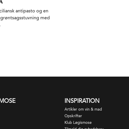
A
ciliansk antipasto og en
t grøntsagsstuvning med
.
SMOSE
INSPIRATION
Artikler om vin & mad
Opskrifter
Klub Løgismose