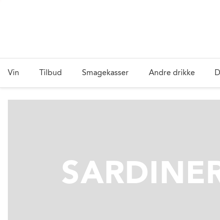
Vin
Tilbud
Smagekasser
Andre drikke
D
SARDINE