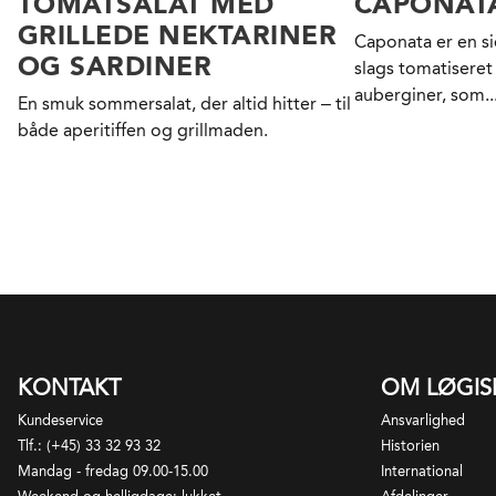
TOMATSALAT MED
CAPONAT
GRILLEDE NEKTARINER
Caponata er en si
OG SARDINER
slags tomatisere
auberginer, som..
En smuk sommersalat, der altid hitter – til
både aperitiffen og grillmaden.
KONTAKT
OM LØGI
Kundeservice
Ansvarlighed
Tlf.: (+45) 33 32 93 32
Historien
Mandag - fredag 09.00-15.00
International