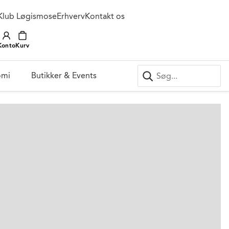
Klub Løgismose
Erhverv
Kontakt os
Konto
Kurv
omi
Butikker & Events