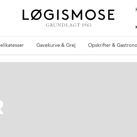
elikatesser
Gavekurve & Grej
Opskrifter & Gastron
R