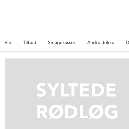
Vin
Tilbud
Smagekasser
Andre drikke
D
SYLTEDE
RØDLØG