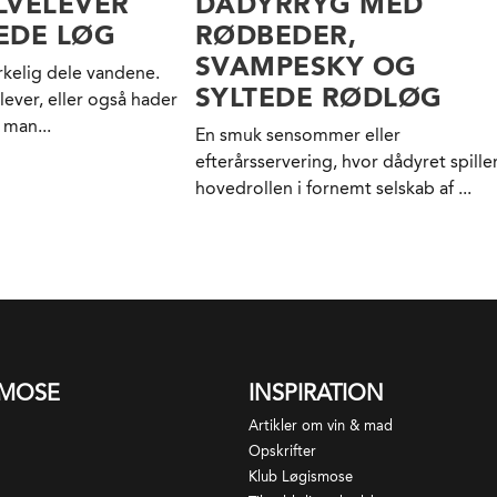
LVELEVER
DÅDYRRYG MED
EDE LØG
RØDBEDER,
SVAMPESKY OG
irkelig dele vandene.
SYLTEDE RØDLØG
lever, eller også hader
 man...
En smuk sensommer eller
efterårsservering, hvor dådyret spille
hovedrollen i fornemt selskab af ...
SMOSE
INSPIRATION
Artikler om vin & mad
Opskrifter
Klub Løgismose