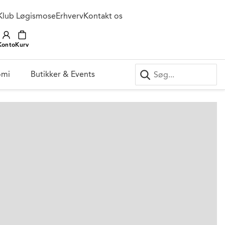
Klub Løgismose
Erhverv
Kontakt os
Konto
Kurv
omi
Butikker & Events