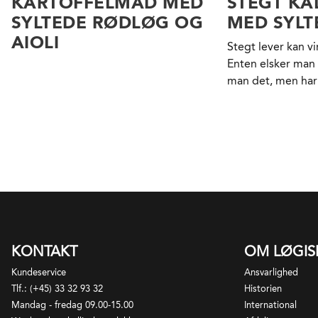
KARTOFFELMAD MED
STEGT KA
SYLTEDE RØDLØG OG
MED SYLT
AIOLI
Stegt lever kan v
Enten elsker man 
man det, men har
KONTAKT
OM LØGI
Kundeservice
Ansvarlighed
Tlf.: (+45) 33 32 93 32
Historien
Mandag - fredag 09.00-15.00
International