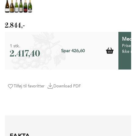
2.844,-
Medlem
1 stk.
Prisen 
2.417,40
Spar 426,60
Ikke m
Tilføj til favoritter
Download PDF
FAKTA