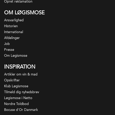
Diebolt-Vallois
Opret reklamation
1 fl.
Champagne Cuvée Hugues de Coulmet Brut NV,
OM LØGISMOSE
Champagne Pierre Moncuit
1 fl.
Champagne Traditionelle Brut 1. Cru NV,
Ansvarlighed
Champagne Locret-Lachaud
Historien
International
Afdelinger
*Der tages forbehold for udsolgte varer og årgange.
Job
I sådanne tilfælde vil du blive kontaktet med forslag
Presse
til alternativ erstatning.
Om Løgismose
INSPIRATION
Artikler om vin & mad
Opskrifter
Klub Løgismose
Tilmeld dig nyhedsbrev
Løgismose i Netto
Nordre Toldbod
Bocuse d'Or Danmark