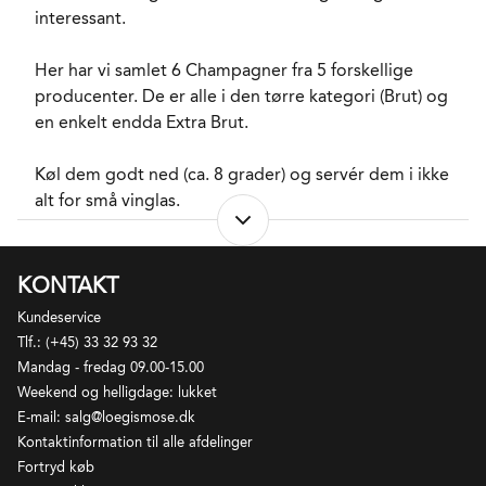
interessant.
Her har vi samlet 6 Champagner fra 5 forskellige
producenter. De er alle i den tørre kategori (Brut) og
en enkelt endda Extra Brut.
Køl dem godt ned (ca. 8 grader) og servér dem i ikke
alt for små vinglas.
I denne kasse modtager du:
KONTAKT
1 fl.
Champagne Réserve Perpétuelle Brut NV,
Kundeservice
Champagne Philipponnat
Tlf.: (+45) 33 32 93 32
1 fl.
Champagne Cuvée Les Vallons Brut NV,
Mandag - fredag 09.00-15.00
Champagne Vaucelle
Weekend og helligdage: lukket
1 fl.
Champagne de l'Abbatiale Brut 1. Cru NV,
E-mail: salg@loegismose.dk
Champagne Locret-Lachaud
Kontaktinformation til alle afdelinger
1 fl.
Champagne Tradition Extra Brut NV, Champagne
Fortryd køb