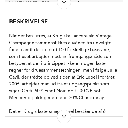
LUKKEANORDNING
Champagneprop
PRODUKTIONSFORM
Konventionel
ALKOHOLPROCENT
12,4 %
BESKRIVELSE
RESTSUKKER
4,5 g/l
FADLAGRET
Ja
Når det besluttes, at Krug skal lancere sin Vintage
LAGRING
122 måneder inden de
Champagne sammenstikkes cuvéeen fra udvalgte
første flaske blev
fade blandt de op mod 150 forskellige basisvine,
degorgeret i
sommeren 2022
som huset arbejder med. En fremgangsmåde som
FORVENTET HOLDBARHED
betyder, at der i princippet ikke er nogen faste
4-6 år fra
champagneproppen
regner for druesammensætningen, men i følge Julie
blev skudt på plads.
Cavil, der trådte op ved siden af Eric Lebel i foråret
SERVERINGS-TEMPERATUR
7 - 9°C
2006, arbejder man ud fra et udgangspunkt som
EMBALLAGETYPE
Flaske (75 cl)
siger: Op til 60% Pinot Noir, op til 30% Pinot
FINE WINE
Ja
Meunier og aldrig mere end 30% Chardonnay.
VARENR.
226380
Det er Krug’s faste smagepanel bestående af 6
personer med ligelig kønsfordeling, som oftest
NØGLEORD
Appelsinskal
, Rød
mødes kl. 11 og oftest smager flere end 20 vine,