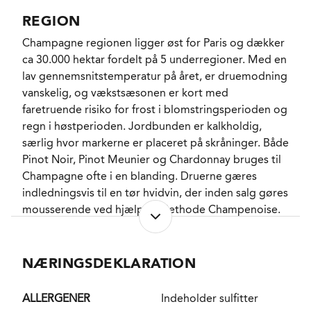
vinstokkene med Pinot Noir var udfordrede, og det
REGION
betød at Chardonnay kom til at spille en større rolle i
Champagne regionen ligger øst for Paris og dækker
den endelige cuvée end på noget tidligere tidspunkt
ca 30.000 hektar fordelt på 5 underregioner. Med en
og at den vedtagne norm for
lav gennemsnitstemperatur på året, er druemodning
druesammensætningen for første gang blev
vanskelig, og vækstsæsonen er kort med
fraveget. Således er der tale om 46% Pinot Noir fra
faretruende risiko for frost i blomstringsperioden og
en række parceller i det sydlige Montagne de Reims
regn i høstperioden. Jordbunden er kalkholdig,
inklusive Aÿ, Mareuil, Bouzy og Ambonnay, der får
særlig hvor markerne er placeret på skråninger. Både
tilføjet frugt og delikatesse fra 37% Chardonnay og
Pinot Noir, Pinot Meunier og Chardonnay bruges til
lidt ekstra sprødhed fra 17% Pinot Meunier.
Champagne ofte i en blanding. Druerne gæres
indledningsvis til en tør hvidvin, der inden salg gøres
Vinen er efter den fornyede gæring modnet i mere
mousserende ved hjælp af Methode Champenoise.
end 10 år inden de første flasker er blevet
Champagne kan både være blandet af flere årgange
degorgeret til Extra Brut med en dosage på 4,5 g. i
(Non Vintage) eller være fra en enkelt årgang
sommeren 2022, og såvel på proppen som på
(Vintage) og vin fra Champagne har en unik status
NÆRINGSDEKLARATION
bagsiden af flaskerne kan man finde en 6 cifret kode
indenfor mousserende vin.
kaldet KRUG iD., som via Krug’s hjemmeside eller
Krug’s App til mobilerne kan veksles til udførlige
ALLERGENER
Indeholder sulfitter
DISTRIKT