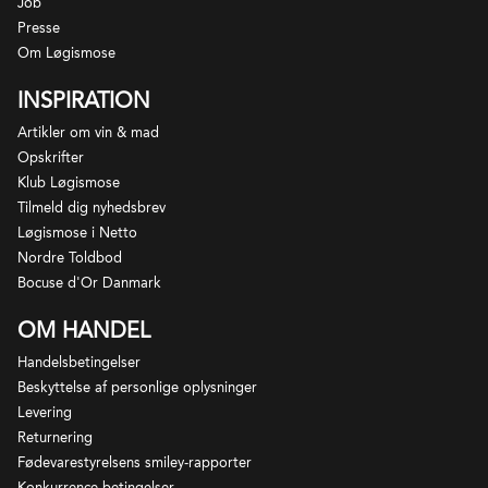
Job
Presse
Om Løgismose
INSPIRATION
Artikler om vin & mad
Opskrifter
Klub Løgismose
Tilmeld dig nyhedsbrev
Løgismose i Netto
Champagnehuset Krug i Reims blev grundlagt af
Nordre Toldbod
tyskeren Joseph Krug, der på linje med en række
Bocuse d'Or Danmark
andre drevne tyskere fra Rhinlandet, så de voksende
OM HANDEL
muligheder for at lave gode forretninger i
Champagne.
Handelsbetingelser
Beskyttelse af personlige oplysninger
Han blev først ansat og senere partner hos
Levering
Champagne Jacquesson. Her modnede ideen om at
Returnering
skabe et mere ensartet produkt som ikke altid
Fødevarestyrelsens smiley-rapporter
Konkurrence-betingelser