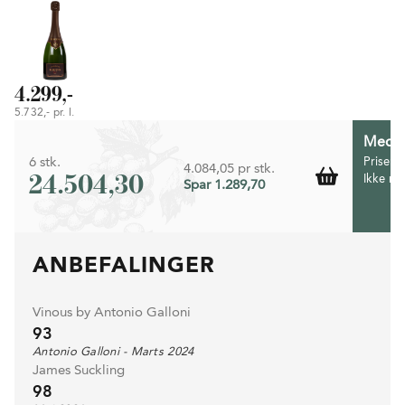
4.299,-
5.732,- pr. l.
Medlem
6 stk.
Prisen 
4.084,05 pr stk.
24.504,30
Ikke m
Spar 1.289,70
ANBEFALINGER
Vinous by Antonio Galloni
93
Antonio Galloni - Marts 2024
James Suckling
98