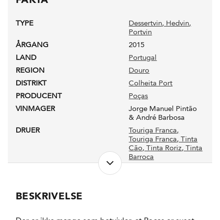
TYPE
Dessertvin
, Hedvin
,
Portvin
ÅRGANG
2015
LAND
Portugal
REGION
Douro
DISTRIKT
Colheita Port
PRODUCENT
Poças
VINMAGER
Jorge Manuel Pintão
& André Barbosa
DRUER
Touriga Franca
,
Touriga Franca
, Tinta
Cão
, Tinta Roriz
, Tinta
Barroca
NETTOINDHOLD
0,75 l
LUKKEANORDNING
Naturkork
BESKRIVELSE
PRODUKTIONSFORM
Konventionel &
Vegan(sk)
ALKOHOLPROCENT
20,0 %