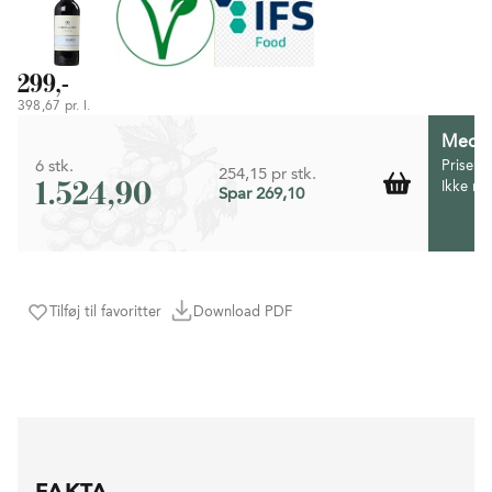
299,-
398,67 pr. l.
Medlem
6 stk.
Prisen 
254,15 pr stk.
1.524,90
Ikke m
Spar 269,10
Tilføj til favoritter
Download PDF
FAKTA