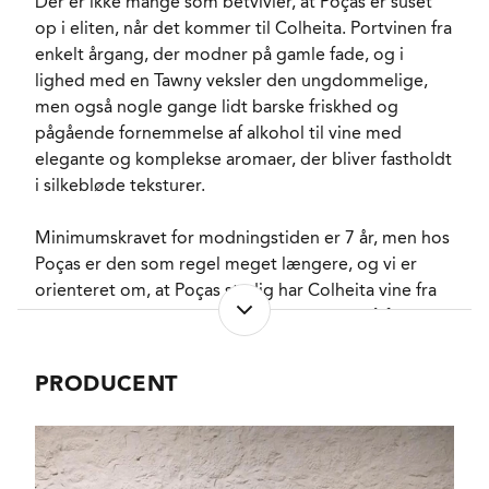
Der er ikke mange som betvivler, at Poças er suset
PH-VÆRDI
3,3
op i eliten, når det kommer til Colheita. Portvinen fra
RESTSUKKER
118,0 g/l
enkelt årgang, der modner på gamle fade, og i
SYREINDHOLD
4,8 g/l
lighed med en Tawny veksler den ungdommelige,
SVOVLINDHOLD
men også nogle gange lidt barske friskhed og
18 mg/l
pågående fornemmelse af alkohol til vine med
FADLAGRET
Ja
elegante og komplekse aromaer, der bliver fastholdt
LAGRING
10 år i mere end 40 år
gamle fade.
i silkebløde teksturer.
FORVENTET HOLDBARHED
15-20 år fra høståret.
Minimumskravet for modningstiden er 7 år, men hos
SERVERINGS-TEMPERATUR
12 - 14°C
Poças er den som regel meget længere, og vi er
EMBALLAGETYPE
Flaske (75 cl)
orienteret om, at Poças stadig har Colheita vine fra
VARENR.
300644
1964 og 1967, som endnu ikke er tappet på flaske.
Poças spiller således på alle tangenter, når det
kommer til Colheita og for nogle dedikerede
NØGLEORD
Brombær
, Solbær
,
PRODUCENT
portvinsnydere er flasker fra samme årgang, men fra
Honning
aftapningstidspunkter der næsten spænder over en
PASSER GODT TIL
Meditation
, After
dinner
, Desserter med
menneskealder blevet samlerobjekter.
nødder