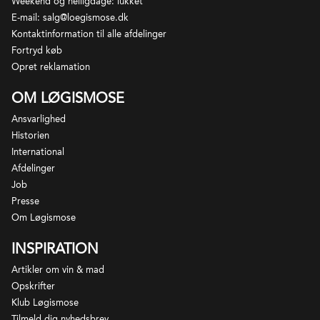
Weekend og helligdage: lukket
E-mail: salg@loegismose.dk
Kontaktinformation til alle afdelinger
Fortryd køb
Opret reklamation
OM LØGISMOSE
Ansvarlighed
Historien
International
Afdelinger
Job
Presse
Om Løgismose
INSPIRATION
Artikler om vin & mad
Opskrifter
Klub Løgismose
Tilmeld dig nyhedsbrev