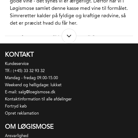
gode vine - det synes vi er ærgerligt. Derfor har vi i
Løgismose samlet denne kasse med vine til formålet.
Simreretter kalder på fyldige og kraftige rødvine, så
det er præcist hvad du får her.
Prøv for eksempel
Chianti Riserva di Casanova
til
Ossobuco
og
Coq Au Vin
,
Pelassa's Barolo
til
Boeuf
Bourguignon
,
Ribera del Duero La Hormiga de
KONTAKT
Antídoto
til ekstra stærkt krydrede simreretter, eller
Kundeservice
Château de Haute-Serre Grand Vin Seigneur
til retter
Tlf.: (+45) 33 32 93 32
hvor smagen af mørkt kød som okseskank, lam eller
Mandag - fredag 09.00-15.00
vildt er i højsædet.
Weekend og helligdage: lukket
E-mail: salg@loegismose.dk
Så find den store gryde og de store rødvinsglas
Kontaktinformation til alle afdelinger
frem, og forkæl dem du holder af.
Fortryd køb
Opret reklamation
Kassen indeholder:
OM LØGISMOSE
1 fl.
Château de Haute-Serre Grand Vin Seigneur,
Ansvarlighed