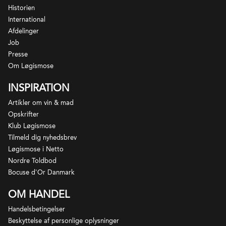
2017 - Georges Vigouroux
Historien
1 fl.
Château Laroze, 2021
International
1 fl.
Ribera Del Duero Cosecha ØKO, 2021 -
Afdelinger
Hacienda Monasterio
Job
1 fl.
Barolo, 2019 - Pelassa
Presse
1 fl.
Chianti Riserva di Casanova, 2020 - La Spinetta
Om Løgismose
1 fl.
Ribera del Duero La Hormiga de Antídoto, 2022
INSPIRATION
- Bodegas Antídoto
Artikler om vin & mad
Opskrifter
*Der tages forbehold for udsolgte varer og årgange.
Klub Løgismose
I sådanne tilfælde vil du blive kontaktet med forslag
Tilmeld dig nyhedsbrev
Løgismose i Netto
til alternativ erstatning.
Nordre Toldbod
Bocuse d'Or Danmark
OM HANDEL
Handelsbetingelser
Beskyttelse af personlige oplysninger