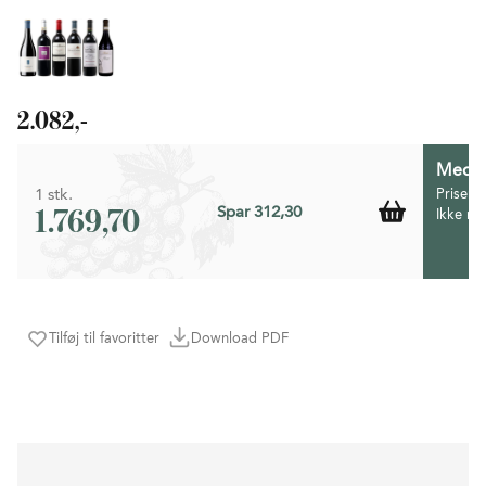
2.082,-
Medlem
1 stk.
Prisen 
1.769,70
Spar 312,30
Ikke m
Tilføj til favoritter
Download PDF