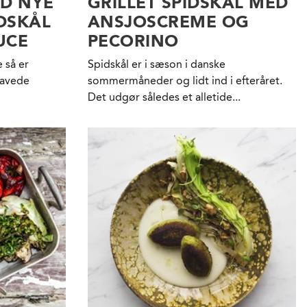
ED NYE
GRILLET SPIDSKÅL MED
DSKÅL
ANSJOSCREME OG
UCE
PECORINO
 så er
Spidskål er i sæson i danske
ravede
sommermåneder og lidt ind i efteråret.
Det udgør således et alletide...