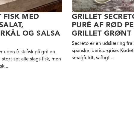
T FISK MED
GRILLET SECRE
SALAT,
PURÉ AF RØD P
RKÅL OG SALSA
GRILLET GRØNT
Secreto er en udskæring fra
spanske Iberico-grise. Kødet
uden frisk fisk på grillen.
smagfuldt, saftigt ...
stort set alle slags fisk, men
k...