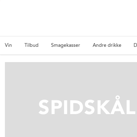
Vin
Tilbud
Smagekasser
Andre drikke
D
SPIDSKÅL