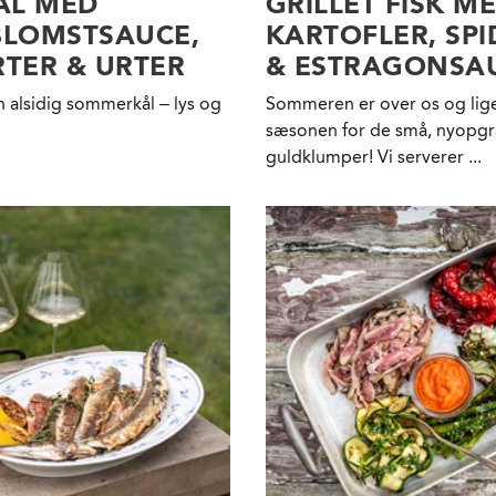
ÅL MED
GRILLET FISK M
BLOMSTSAUCE,
KARTOFLER, SPI
TER & URTER
& ESTRAGONSA
n alsidig sommerkål – lys og
Sommeren er over os og lige
sæsonen for de små, nyopg
guldklumper! Vi serverer ...