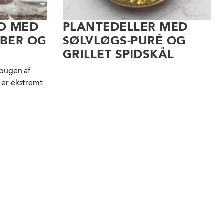
TO MED
PLANTEDELLER MED
EBER OG
SØLVLØGS-PURÉ OG
GRILLET SPIDSKÅL
 bugen af
 er ekstremt