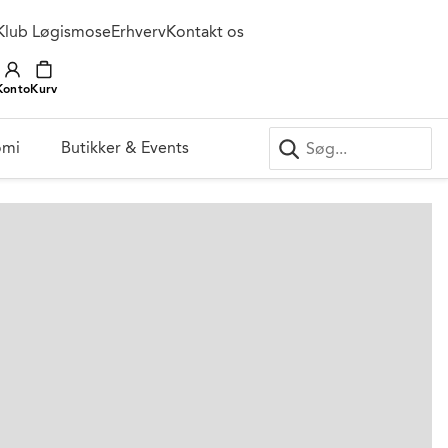
Klub Løgismose
Erhverv
Kontakt os
Konto
Kurv
omi
Butikker & Events