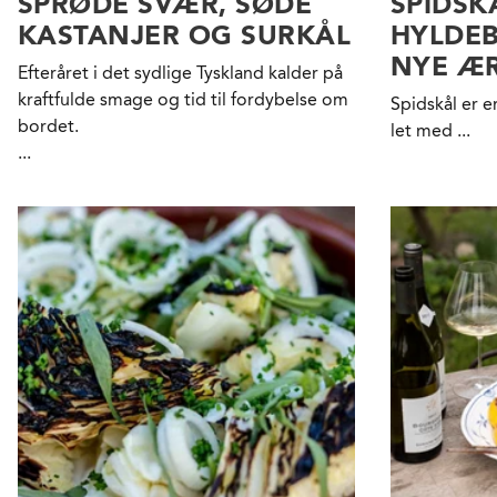
SPRØDE SVÆR, SØDE
SPIDSK
KASTANJER OG SURKÅL
HYLDE
NYE ÆR
Efteråret i det sydlige Tyskland kalder på
kraftfulde smage og tid til fordybelse om
Spidskål er e
bordet.
let med ...
...