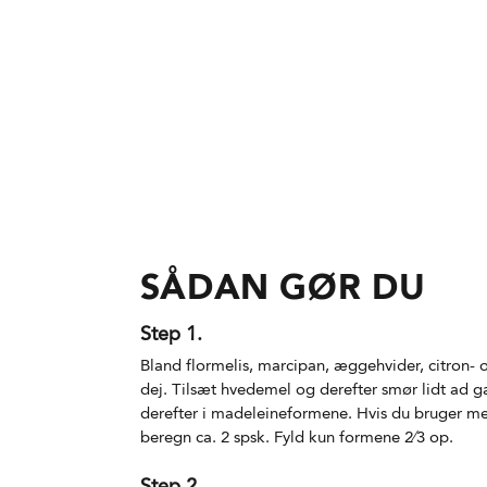
SÅDAN GØR DU
Step 1.
Bland flormelis, marcipan, æggehvider, citron- o
dej. Tilsæt hvedemel og derefter smør lidt ad ga
derefter i madeleineformene. Hvis du bruger me
beregn ca. 2 spsk. Fyld kun formene 2⁄3 op.
Step 2.