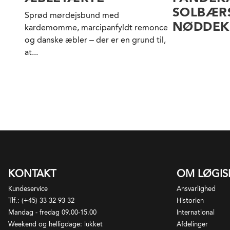
SOLBÆR
Sprød mørdejsbund med
NØDDEK
kardemomme, marcipanfyldt remonce
og danske æbler – der er en grund til,
at...
KONTAKT
OM LØGI
Kundeservice
Ansvarlighed
Tlf.: (+45) 33 32 93 32
Historien
Mandag - fredag 09.00-15.00
International
Weekend og helligdage: lukket
Afdelinger