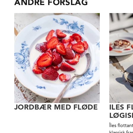
ANDRE FORSLAG
JORDBÆR MED FLØDE
ILES 
LØGI
Îles flotta
klassisk fr