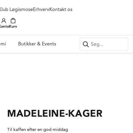
Klub Løgismose
Erhverv
Kontakt os
Konto
Kurv
omi
Butikker & Events
MADELEINE-KAGER
Til kaffen efter en god middag