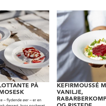
FLOTTANTE PÅ
KEFIRMOUSSÉ 
SMOSESK
VANILJE,
RABARBERKOM
nte – flydende øer – er en
OG RISTEDE
ansk dessert, hvor pocheret