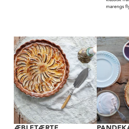
marengs fly
ÆBLETÆRTE
PANDEK