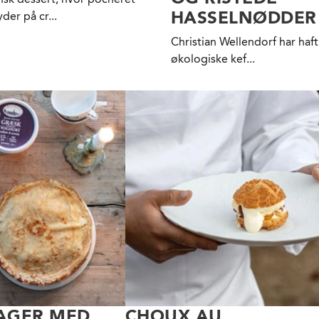
HASSELNØDDER
der på cr...
Christian Wellendorf har haft
økologiske kef...
AGER MED
CHOUX AU