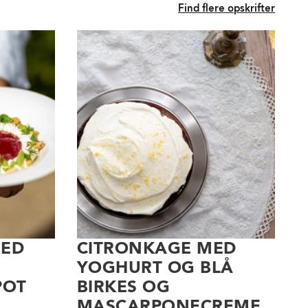
Find flere opskrifter
MED
CITRONKAGE MED
YOGHURT OG BLÅ
POT
BIRKES OG
MASCARPONECREME