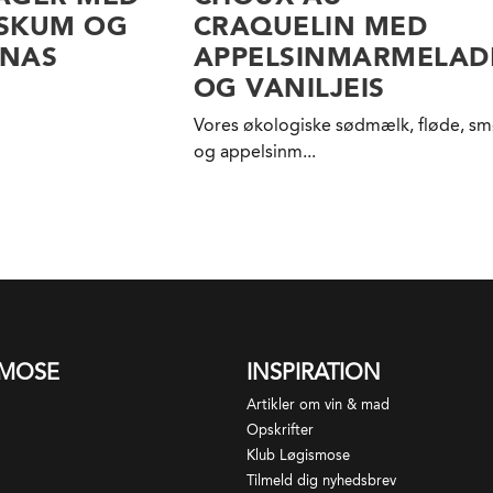
SKUM OG
CRAQUELIN MED
NAS
APPELSINMARMELAD
OG VANILJEIS
Vores økologiske sødmælk, fløde, sm
og appelsinm...
SMOSE
INSPIRATION
Artikler om vin & mad
Opskrifter
Klub Løgismose
Tilmeld dig nyhedsbrev