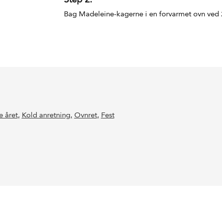
Bag Madeleine-kagerne i en forvarmet ovn ved 2
e året
,
Kold anretning
,
Ovnret
,
Fest