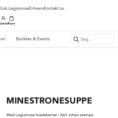
Klub Løgismose
Erhverv
Kontakt os
Konto
Kurv
omi
Butikker & Events
MINESTRONESUPPE
Med Løgismose hvedekerner i Karl Johan svampe