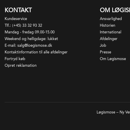
KONTAKT
OM LØGI
Kundeservice
Ansvarlighed
Tlf.: (+45) 33 32 93 32
Historien
Mandag - fredag 09.00-15.00
International
Weekend og helligdage: lukket
Afdelinger
E-mail: salg@loegismose.dk
Job
Kontaktinformation til alle afdelinger
Presse
Fortryd køb
Om Løgismose
Opret reklamation
Løgismose – Ny Ves