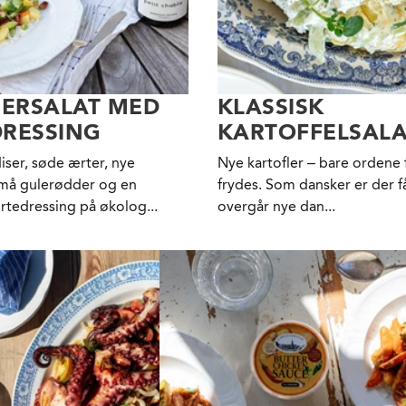
ERSALAT MED
KLASSISK
RESSING
KARTOFFELSALA
iser, søde ærter, nye
Nye kartofler – bare ordene få
 små gulerødder og en
frydes. Som dansker er der få
urtedressing på økolog...
overgår nye dan...