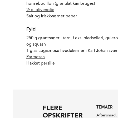
hønsebouillon (granulat kan bruges)
½ dl olivenolie
Salt og friskkværnet peber
Fyld
250 g grøntsager i tern, f.eks. bladselleri, guler
og squash
1 glas Løgismose hvedekerner i Karl Johan sva
Parmesan
Hakket persille
FLERE
TEMAER
OPSKRIFTER
Aftensmad
,