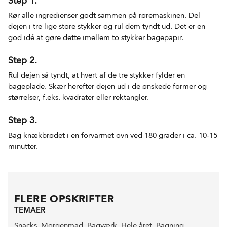
Step 1.
Rør alle ingredienser godt sammen på røremaskinen. Del
dejen i tre lige store stykker og rul dem tyndt ud. Det er en
god idé at gøre dette imellem to stykker bagepapir.
Step 2.
Rul dejen så tyndt, at hvert af de tre stykker fylder en
bageplade. Skær herefter dejen ud i de ønskede former og
størrelser, f.eks. kvadrater eller rektangler.
Step 3.
Bag knækbrødet i en forvarmet ovn ved 180 grader i ca. 10-15
minutter.
FLERE OPSKRIFTER
TEMAER
Snacks
,
Morgenmad
,
Bagværk
,
Hele året
,
Bagning
,