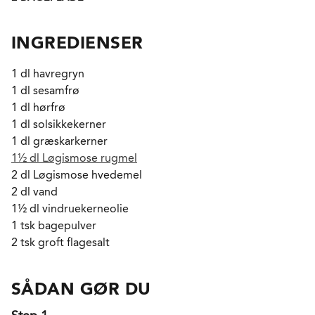
INGREDIENSER
1 dl havregryn
1 dl sesamfrø
1 dl hørfrø
1 dl solsikkekerner
1 dl græskarkerner
1½ dl Løgismose rugmel
2 dl Løgismose hvedemel
2 dl vand
1½ dl vindruekerneolie
1 tsk bagepulver
2 tsk groft flagesalt
SÅDAN GØR DU