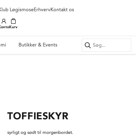
Klub Løgismose
Erhverv
Kontakt os
Konto
Kurv
omi
Butikker & Events
TOFFIESKYR
syrligt og sødt til morgenbordet.