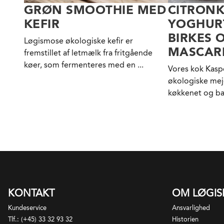
GRØN SMOOTHIE MED
CITRON
KEFIR
YOGHUR
BIRKES 
Løgismose økologiske kefir er
MASCAR
fremstillet af letmælk fra fritgående
køer, som fermenteres med en ...
Vores kok Kaspe
økologiske mej
køkkenet og ba
KONTAKT
OM LØGI
Kundeservice
Ansvarlighed
Tlf.: (+45) 33 32 93 32
Historien