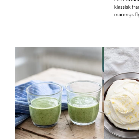
klassisk fr
marengs fly