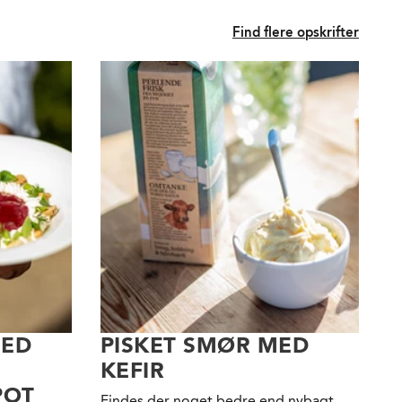
Find flere opskrifter
MED
PISKET SMØR MED
KEFIR
POT
Findes der noget bedre end nybagt