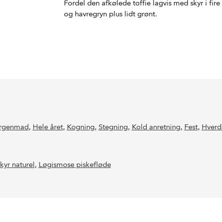
Fordel den afkølede toffie lagvis med skyr i fir
og havregryn plus lidt grønt.
rgenmad
,
Hele året
,
Kogning
,
Stegning
,
Kold anretning
,
Fest
,
Hverd
kyr naturel
,
Løgismose piskefløde