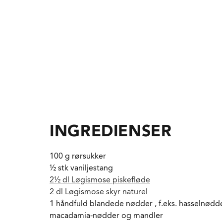
INGREDIENSER
100 g rørsukker
½ stk vaniljestang
2½ dl Løgismose piskefløde
2 dl Løgismose skyr naturel
1 håndfuld blandede nødder , f.eks. hasselnødde
macadamia-nødder og mandler