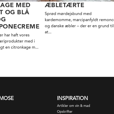
KAGE MED
ÆBLETÆRTE
T OG BLÅ
Sprød mørdejsbund med
OG
kardemomme, marcipanfyldt remonc
PONECREME
og danske æbler – der er en grund til
at...
r har haft vores
eriprodukter med i
gt en citronkage m...
SMOSE
INSPIRATION
Artikler om vin & mad
Opskrifter