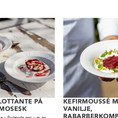
FLOTTANTE PÅ
KEFIRMOUSSÉ 
SMOSESK
VANILJE,
RABARBERKOM
nte – flydende øer – er en