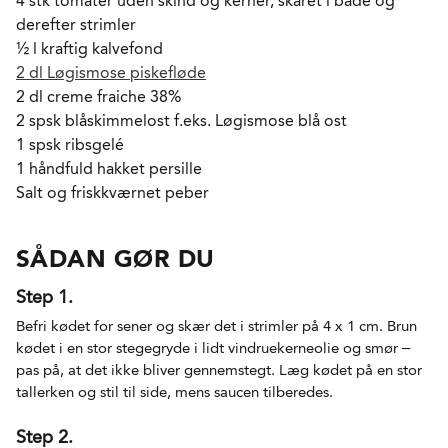
4 stk tomater uden skind og kerner, skåret i både og
derefter strimler
½ l kraftig kalvefond
2 dl Løgismose piskefløde
2 dl creme fraiche 38%
2 spsk blåskimmelost f.eks. Løgismose blå ost
1 spsk ribsgelé
1 håndfuld hakket persille
Salt og friskkværnet peber
SÅDAN GØR DU
Step 1.
Befri kødet for sener og skær det i strimler på 4 x 1 cm. Brun
kødet i en stor stegegryde i lidt vindruekerneolie og smør –
pas på, at det ikke bliver gennemstegt. Læg kødet på en stor
tallerken og stil til side, mens saucen tilberedes.
Step 2.