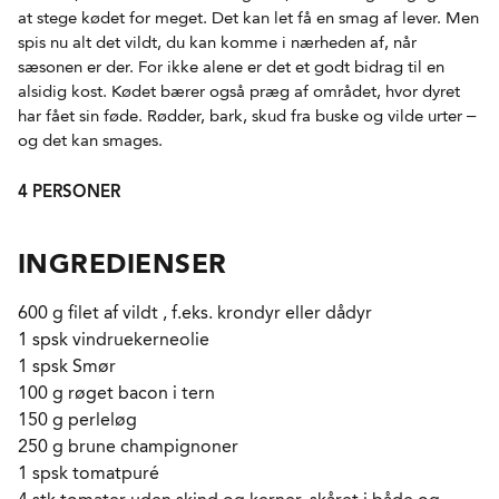
at stege kødet for meget. Det kan let få en smag af lever. Men
spis nu alt det vildt, du kan komme i nærheden af, når
sæsonen er der. For ikke alene er det et godt bidrag til en
alsidig kost. Kødet bærer også præg af området, hvor dyret
har fået sin føde. Rødder, bark, skud fra buske og vilde urter –
og det kan smages.
4 PERSONER
INGREDIENSER
600 g filet af vildt , f.eks. krondyr eller dådyr
1 spsk vindruekerneolie
1 spsk Smør
100 g røget bacon i tern
150 g perleløg
250 g brune champignoner
1 spsk tomatpuré