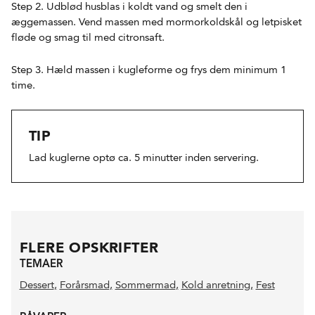
Step 2. Udblød husblas i koldt vand og smelt den i
æggemassen. Vend massen med mormorkoldskål og letpisket
fløde og smag til med citronsaft.
Step 3. Hæld massen i kugleforme og frys dem minimum 1
time.
TIP
Lad kuglerne optø ca. 5 minutter inden servering.
FLERE OPSKRIFTER
TEMAER
Dessert
,
Forårsmad
,
Sommermad
,
Kold anretning
,
Fest