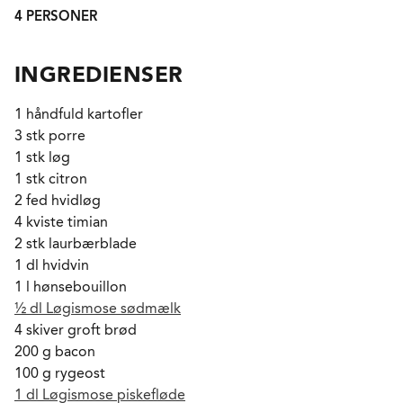
4 PERSONER
INGREDIENSER
1 håndfuld kartofler
3 stk porre
1 stk løg
1 stk citron
2 fed hvidløg
4 kviste timian
2 stk laurbærblade
1 dl hvidvin
1 l hønsebouillon
½ dl Løgismose sødmælk
4 skiver groft brød
200 g bacon
100 g rygeost
1 dl Løgismose piskefløde