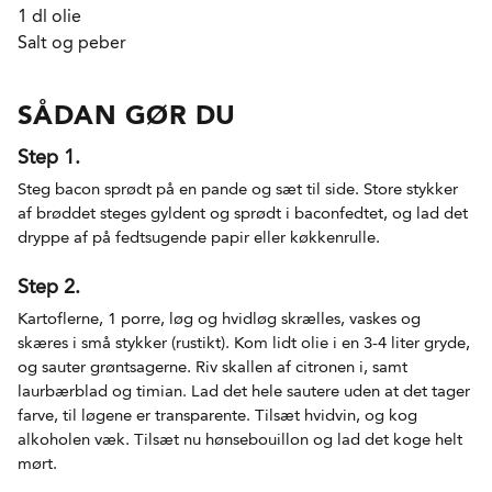
1 dl olie
Salt og peber
SÅDAN GØR DU
Step 1.
Steg bacon sprødt på en pande og sæt til side. Store stykker
af brøddet steges gyldent og sprødt i baconfedtet, og lad det
dryppe af på fedtsugende papir eller køkkenrulle.
Step 2.
Kartoflerne, 1 porre, løg og hvidløg skrælles, vaskes og
skæres i små stykker (rustikt). Kom lidt olie i en 3-4 liter gryde,
og sauter grøntsagerne. Riv skallen af citronen i, samt
laurbærblad og timian. Lad det hele sautere uden at det tager
farve, til løgene er transparente. Tilsæt hvidvin, og kog
alkoholen væk. Tilsæt nu hønsebouillon og lad det koge helt
mørt.