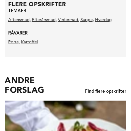
FLERE OPSKRIFTER
TEMAER
Aftensmad
,
Efterårsmad
,
Vintermad
,
Suppe
,
Hverdag
RÅVARER
Porre
,
Kartoffel
ANDRE
FORSLAG
Find flere opskrifter