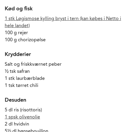
Kød og fisk
1 stk Løgismose kylling bryst i tern (kan købes i Netto i
hele landet)
100 g rejer
100 g chorizopølse
Krydderier
Salt og friskkværnet peber
½ tsk safran
1 stk laurbærblade
1 tsk tørret chili
Desuden
5 dl ris (risottoris)
1 spsk olivenolie
2 dl hvidvin
5½ dl hønsebouillon