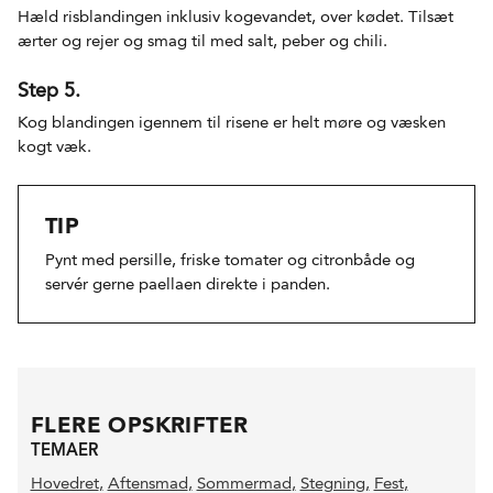
Hæld risblandingen inklusiv kogevandet, over kødet. Tilsæt
ærter og rejer og smag til med salt, peber og chili.
Step 5.
Kog blandingen igennem til risene er helt møre og væsken
kogt væk.
TIP
Pynt med persille, friske tomater og citronbåde og
servér gerne paellaen direkte i panden.
FLERE OPSKRIFTER
TEMAER
Hovedret
,
Aftensmad
,
Sommermad
,
Stegning
,
Fest
,