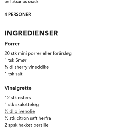
en luksuriøs snack
4 PERSONER
INGREDIENSER
Porrer
20 stk mini porrer eller forårsløg
1 tsk Smør
⅕ dl sherry vineddike
1 tsk salt
Vinaigrette
12 stk østers
1 stk skalotteløg
½ dl olivenolie
½ stk citron saft herfra
2 spsk hakket persille