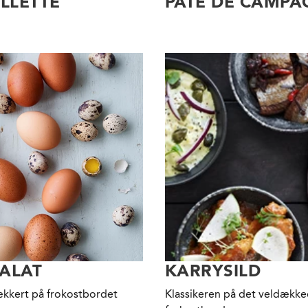
LLETTE
PATÉ DE CAMPA
ALAT
KARRYSILD
kkert på frokostbordet
Klassikeren på det veldækk