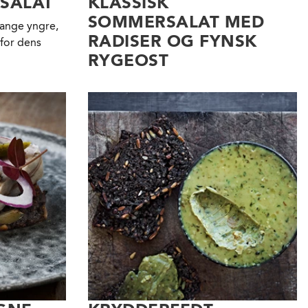
SALAT
KLASSISK
SOMMERSALAT MED
mange yngre,
RADISER OG FYNSK
 for dens
RYGEOST