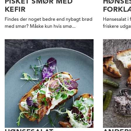
PISKET SMØR MED
HØNSES
KEFIR
FORKL
Findes der noget bedre end nybagt brød
Hønsesalat i 
med smør? Måske kun hvis smø...
friskere udg