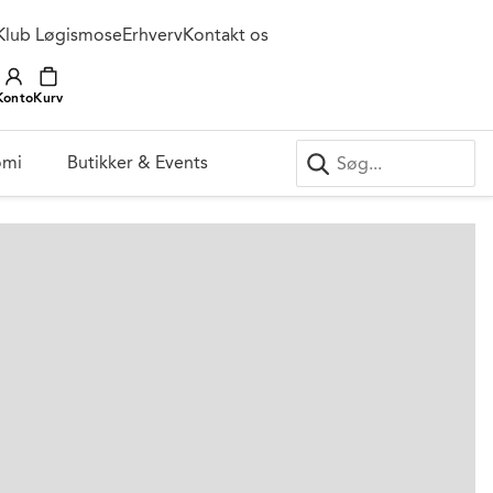
Klub Løgismose
Erhverv
Kontakt os
Konto
Kurv
omi
Butikker & Events