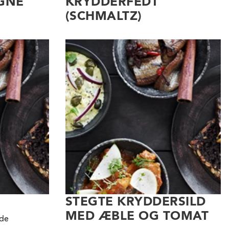
GNE
KRYDDERFEDT
(SCHMALTZ)
STEGTE KRYDDERSILD
MED ÆBLE OG TOMAT
ede