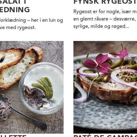
ALAT I
FYNSK RYGEOST
ÆDNING
Rygeost er for nogle, især 
en glemt råvare – desværre,
forklædning – her i en lun og
syrlige, milde og røged...
ave med rygeost.