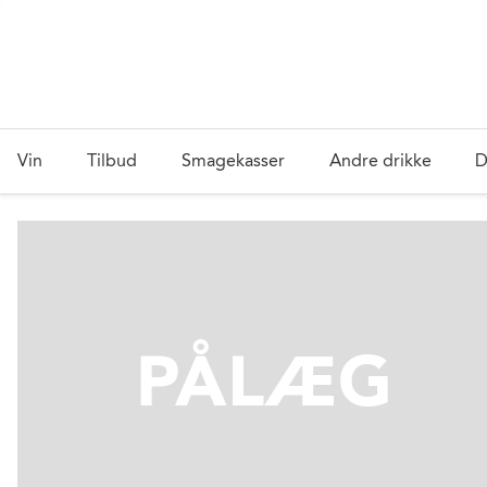
Vin
Tilbud
Smagekasser
Andre drikke
D
PÅLÆG