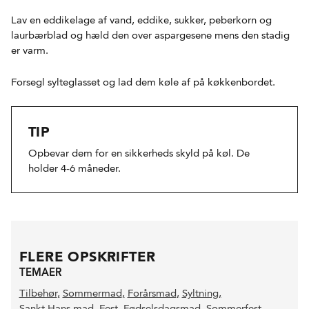
Lav en eddikelage af vand, eddike, sukker, peberkorn og
laurbærblad og hæld den over aspargesene mens den stadig
er varm.
Forsegl sylteglasset og lad dem køle af på køkkenbordet.
TIP
Opbevar dem for en sikkerheds skyld på køl. De
holder 4-6 måneder.
FLERE OPSKRIFTER
TEMAER
Tilbehør
,
Sommermad
,
Forårsmad
,
Syltning
,
Sankt Hans mad
,
Fest
,
Fødselsdagsmad
,
Sommerfest