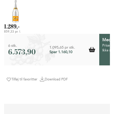
1.289,-
859,33 pr. l.
Medlem
6 stk.
Prisen 
1.095,65 pr stk.
6.573,90
Ikke m
Spar 1.160,10
Tilføj til favoritter
Download PDF