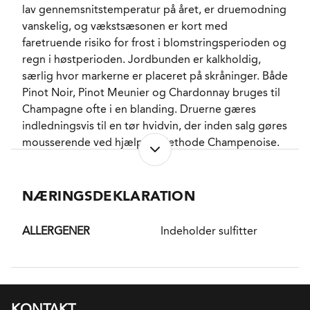
lav gennemsnitstemperatur på året, er druemodning
underliggende strøm af frisk citrus, er den helt
vanskelig, og vækstsæsonen er kort med
indlysende ikke skabt for at blive nydt alene. I stedet
faretruende risiko for frost i blomstringsperioden og
er den dedikeret til mixologi, og Veuve Clicquot
regn i høstperioden. Jordbunden er kalkholdig,
samarbejder med en lang række bartendere rundt
særlig hvor markerne er placeret på skråninger. Både
omkring i verden om at udvikle cocktails hvori Veuve
Pinot Noir, Pinot Meunier og Chardonnay bruges til
Clicquot Rich forbliver det genkendelige
Champagne ofte i en blanding. Druerne gæres
omdrejningspunkt.
indledningsvis til en tør hvidvin, der inden salg gøres
mousserende ved hjælp af Methode Champenoise.
Champagne kan både være blandet af flere årgange
(Non Vintage) eller være fra en enkelt årgang
(Vintage) og vin fra Champagne har en unik status
NÆRINGSDEKLARATION
indenfor mousserende vin.
ALLERGENER
Indeholder sulfitter
DISTRIKT
Aube også kendt som Cote de Bar er et område
indenfor Champagne regionen. Aube udgør de
sydligste vinmarker i regionen og ligger geografisk
Champagne Veuve Clicquot gemmer på historien
KONTAKT
tættere på Chablis end på resten af de Champagne