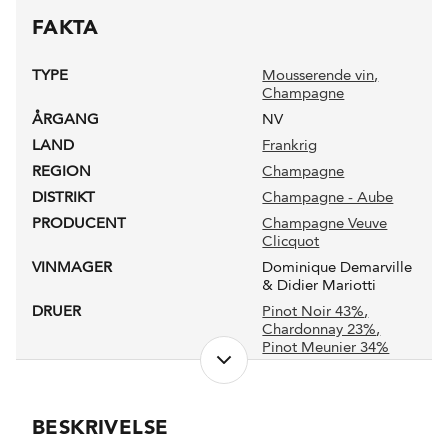
FAKTA
TYPE
Mousserende vin
,
Champagne
ÅRGANG
NV
LAND
Frankrig
REGION
Champagne
DISTRIKT
Champagne - Aube
PRODUCENT
Champagne Veuve
Clicquot
VINMAGER
Dominique Demarville
& Didier Mariotti
DRUER
Pinot Noir 43%
,
Chardonnay 23%
,
Pinot Meunier 34%
NETTOINDHOLD
1,5 l
LUKKEANORDNING
Champagneprop
BESKRIVELSE
PRODUKTIONSFORM
Konventionel