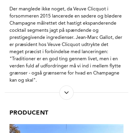
ALKOHOLPROCENT
12,0 %
PH-VÆRDI
Der manglede ikke noget, da Veuve Clicquot i
3,0
forsommeren 2015 lancerede en sødere og blødere
RESTSUKKER
60,0 g/l
Champagne målrettet det hastigt ekspanderende
SYREINDHOLD
4,0 g/l
cocktail segments jagt på spændende og
SVOVLINDHOLD
53 mg/l
prestigegivende ingredienser. Jean-Marc Gallot, der
LAGRING
24-30 måneder på
er præsident hos Veuve Clicquot udtrykte det
flaske.
meget præcist i forbindelse med lanceringen:
FORVENTET HOLDBARHED
3-4 år efter
degorgement.
"Traditioner er en god ting gennem livet, men i en
SERVERINGS-TEMPERATUR
verden fuld af udfordringer må vi ind i mellem flytte
7 - 9°C
grænser - også grænserne for hvad en Champagne
EMBALLAGETYPE
Magnum flaske (150
cl)
kan og skal".
VARENR.
220996
Det er med andre ord ikke dem der allerede er inde i
folden, som man sigter efter, men derimod det store
NØGLEORD
yngre publikum som har helt andre vaner og som
Citrus
, Sommerfrugter
,
PRODUCENT
Fersken
,
ofte bliver skræmt når de konfronteres med
Honningmelon
nutidens Brut kultur. Kampagnen er i den grad
PASSER GODT TIL
Mixer
, Desserter med
lykkedes, og på Champagne Rich ’s egen
bær