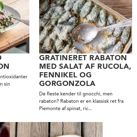
D
GRATINERET RABATON
RON
MED SALAT AF RUCOLA,
FENNIKEL OG
antioxidanter
GORGONZOLA
n sin
De fleste kender til gnocchi, men
rabaton? Rabaton er en klassisk ret fra
Piemonte af spinat, ric...