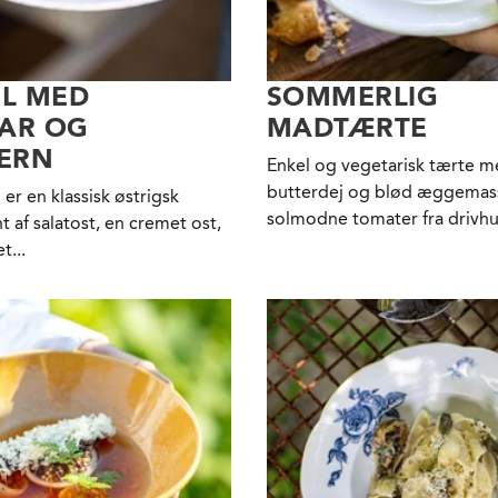
EL MED
SOMMERLIG
AR OG
MADTÆRTE
TERN
Enkel og vegetarisk tærte 
butterdej og blød æggemas
 er en klassisk østrigsk
solmodne tomater fra drivhu.
nt af salatost, en cremet ost,
t...