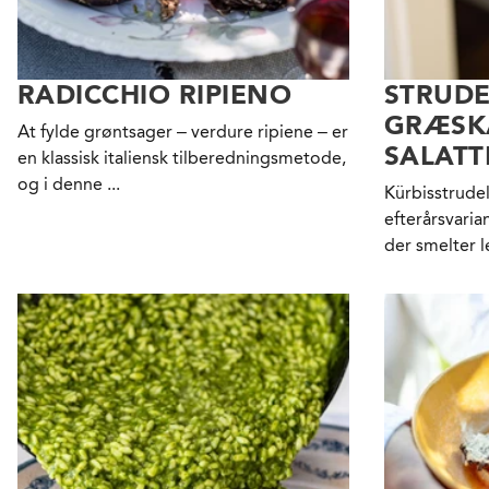
RADICCHIO RIPIENO
STRUD
GRÆSK
At fylde grøntsager – verdure ripiene – er
SALAT
en klassisk italiensk tilberedningsmetode,
og i denne ...
Kürbisstrudel
efterårsvaria
der smelter le