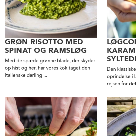
GRØN RISOTTO MED
LØGCO
SPINAT OG RAMSLØG
KARAME
SYLTED
Med de spæde grønne blade, der skyder
op hist og her, har vores kok taget den
Den klassiske
italienske darling ...
oprindelse i 
rejsen for de