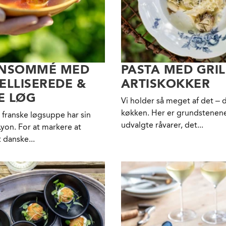
NSOMMÉ MED
PASTA MED GRI
LLISEREDE &
ARTISKOKKER
E LØG
Vi holder så meget af det – d
køkken. Her er grundstenen
 franske løgsuppe har sin
udvalgte råvarer, det...
Lyon. For at markere at
t danske...