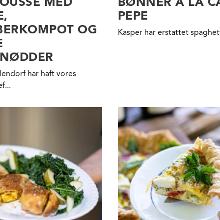
MOUSSÉ MED
BØNNER A LA C
E,
PEPE
BERKOMPOT OG
Kasper har erstattet spaghe
E
LNØDDER
lendorf har haft vores
f...