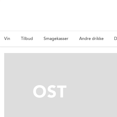
Vin
Tilbud
Smagekasser
Andre drikke
D
OST