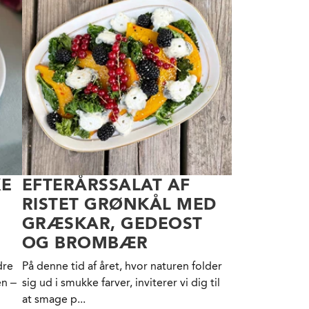
KE
EFTERÅRSSALAT AF
RISTET GRØNKÅL MED
GRÆSKAR, GEDEOST
OG BROMBÆR
dre
På denne tid af året, hvor naturen folder
en –
sig ud i smukke farver, inviterer vi dig til
at smage p...