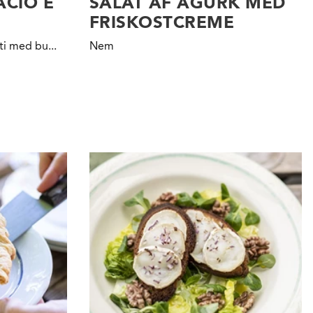
ACIO E
SALAT AF AGURK MED
FRISKOSTCREME
tti med
bu...
Nem