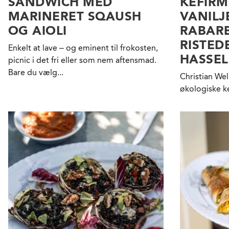
SANDWICH MED
KEFIR
MARINERET SQAUSH
VANILJ
OG AIOLI
RABAR
RISTED
Enkelt at lave – og eminent til frokosten,
HASSE
picnic i det fri eller som nem aftensmad.
Bare du vælg...
Christian Wel
økologiske ke