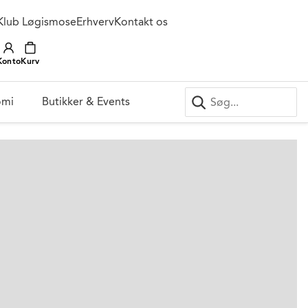
Klub Løgismose
Erhverv
Kontakt os
Konto
Kurv
omi
Butikker & Events