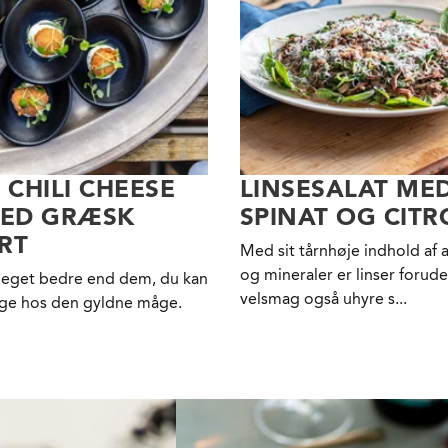
 CHILI CHEESE
LINSESALAT ME
MED GRÆSK
SPINAT OG CIT
RT
Med sit tårnhøje indhold af 
og mineraler er linser forude
eget bedre end dem, du kan
velsmag også uhyre s...
ge hos den gyldne måge.